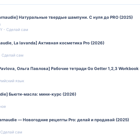
Larnaudie] Натуральные твердые шампуни. С нуля до PRO (2025)
м
IY - Сделай сам
naudie, La lavanda] Активная косметика Pro (2026)
- Сделай сам
 Pavlova, Ольга Павлова] Рабочие тетради Go Getter 1,2,3 Workboo
лийский язык
audie] Бьюти-масла: мини-курс (2026)
ное
Larnaudie ― Новогодние рецепты Pro: делай и продавай (2025)
- Сделай сам