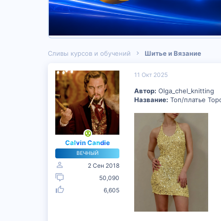
Сливы курсов и обучений
Шитье и Вязание
11 Окт 2025
Автор:
Olga_chel_knitting
Название:
Топ/платье Topd
Calvin Candie
ВЕЧНЫЙ
2 Сен 2018
50,090
6,605