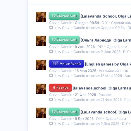
👐 Сделай сам
[Lalavanda.School, Olga 
Calvin Candie
Среда в 09:54
DIY - Сделай са
Calvin Candie
Среда в 09:54
D
0
👐 Сделай сам
[Ольга Ларноди, Olga Lar
Calvin Candie
9 Июн 2026
DIY - Сделай сам
Calvin Candie
9 Июн 2026
DIY 
0
🇬🇧 Английский
[English games by Olga
Calvin Candie
16 Мар 2026
Английский язык
Calvin Candie
16 Мар 2026
Анг
0
🔖 Разное
[lalavanda.school, Olga Larn
Calvin Candie
21 Фев 2026
Разное
Calvin Candie
21 Фев 2026
Раз
0
👐 Сделай сам
[LaLavanda.school] Olga 
Calvin Candie
9 Дек 2025
DIY - Сделай сам
Calvin Candie
9 Дек 2025
DIY 
0