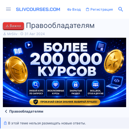
Вход
Регистрация
Правообладателям
⚠️ Важно
А
Д
MrSliv
31 Авг 2024
в
а
т
т
о
а
р
н
т
а
е
ч
м
а
ы
л
а
Правообладателям
В этой теме нельзя размещать новые ответы.