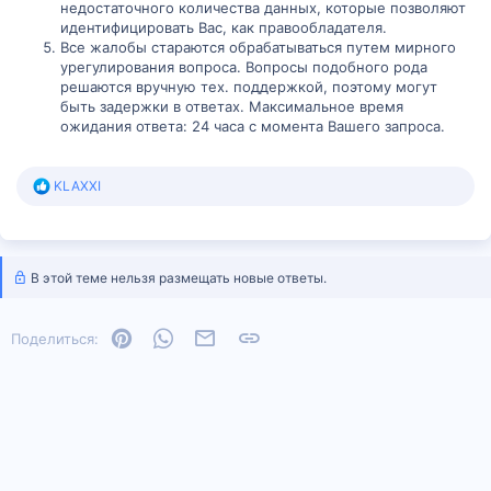
недостаточного количества данных, которые позволяют
идентифицировать Вас, как правообладателя.
Все жалобы стараются обрабатываться путем мирного
урегулирования вопроса. Вопросы подобного рода
решаются вручную тех. поддержкой, поэтому могут
быть задержки в ответах. Максимальное время
ожидания ответа: 24 часа с момента Вашего запроса.
Р
KLAXXI
е
а
к
ц
и
В этой теме нельзя размещать новые ответы.
и
:
Pinterest
WhatsApp
Электронная почта
Ссылка
Поделиться: