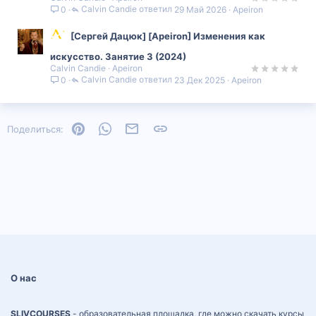
Calvin Candie
29 Май 2026
Apeiron
0
[Сергей Дацюк] [Apeiron] Изменения как
искусство. Занятие 3 (2024)
Calvin Candie
Apeiron
Calvin Candie
23 Дек 2025
Apeiron
0
Pinterest
WhatsApp
Электронная почта
Ссылка
Поделиться:
О нас
SLIVCOURSES
- образовательная площадка, где можно скачать курсы