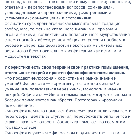
неопределенности — неясностями и смутностями; вопросами,
ответами и перепостановками вопросов; сомнениями,
утверждениями и опровержениями; усмотрениями и
установками; ориентациями и состояниями.
Софистика суть древнегреческая мыслительная традиция
свободного, то есть не связанного никакими нормами и
ограничениями, коллективного полилогичного мудрствования
с постановкой и обсуждением общих вопросов и проблем в
беседе и споре, где добиваются некоторых мыслительных
результатов безотносительно к их фиксации как истин или
мудростей в текстах.
У софистики есть свои теории и свои практики помышления,
отличные от теорий и практик философского помышления.
Что продают философия и софистика на рынке знаний и
умений? Философия — нормативную сложность знаний и
умение ими пользоваться через книги, монологи и чтения
лекций. Софистика — Иное и немыслимое, которые в спорах и
беседах применяются как «броски Протагора» и «развилки
помышления».
Философия немного помогает бизнесменам и политикам вести
переговоры, делать выступления, переубеждать оппонентов и
ставить важные вопросы. Софистика помогает во всем этом
гораздо больше.
Философия случается с философом в одиночестве — в тиши