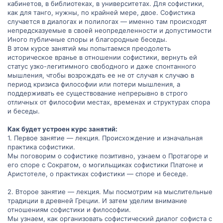
кабинетов, в библиотеках, в университетах. Для софистики,
как для танго, нужны, по крайней мере, двое. Софистика
случается в диалогах и полилогах — именно там происходят
непредсказуемые в своей неопределенности и допустимости
Иного публичные споры и благородные беседы.
В этом курсе занятий мы попытаемся преодолеть
историческое вранье в отношении софистики, вернуть ей
статус узко-легитимного свободного и даже спонтанного
мышления, чтобы возрождать ее не от случая к случаю в
период кризиса философии или потери мышления, а
поддерживать ее существование непрерывно в строго
отличных от философии местах, временах и структурах спора
и беседы.
Как будет устроен курс занятий:
1. Первое занятие — лекция. Происхождение и изначальная
практика софистики.
Мы поговорим о софистике позитивно, узнаем о Протагоре и
его споре с Сократом, о могильщиках софистики Платоне и
Аристотеле, о практиках софистики — споре и беседе.
2. Второе занятие — лекция. Мы посмотрим на мыслительные
традиции в древней Греции. И затем уделим внимание
отношениям софистики и философии.
Мы узнаем, как организовать софистический диалог софиста с