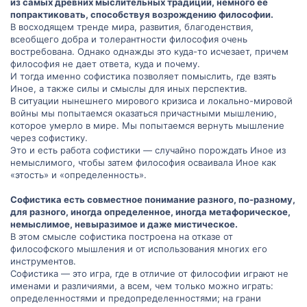
из самых древних мыслительных традиций, немного ее
попрактиковать, способствуя возрождению философии.
В восходящем тренде мира, развития, благоденствия,
всеобщего добра и толерантности философия очень
востребована. Однако однажды это куда-то исчезает, причем
философия не дает ответа, куда и почему.
И тогда именно софистика позволяет помыслить, где взять
Иное, а также силы и смыслы для иных перспектив.
В ситуации нынешнего мирового кризиса и локально-мировой
войны мы попытаемся оказаться причастными мышлению,
которое умерло в мире. Мы попытаемся вернуть мышление
через софистику.
Это и есть работа софистики — случайно порождать Иное из
немыслимого, чтобы затем философия осваивала Иное как
«этость» и «определенность».
Софистика есть совместное понимание разного, по-разному,
для разного, иногда определенное, иногда метафорическое,
немыслимое, невыразимое и даже мистическое.
В этом смысле софистика построена на отказе от
философского мышления и от использования многих его
инструментов.
Софистика — это игра, где в отличие от философии играют не
именами и различиями, а всем, чем только можно играть:
определенностями и предопределенностями; на грани