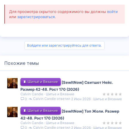
Для просмотра скрытого содержимого вы должны
войти
или
зарегистрироваться
.
Войдите или зарегистрируйтесь для ответа.
Похожие темы
🧵 Шитьё и Вязание
[SewItNow] Свитшот Нейс.
Размер 42-48. Рост 170 (2026)
Calvin Candie
Шитье и Вязание
Calvin Candie
2 Июн 2026
Шитье и Вязание
0
🧵 Шитьё и Вязание
[SewItNow] Топ Жоли. Размер
42-48. Рост 170 (2026)
Calvin Candie
Шитье и Вязание
Calvin Candie
2 Июн 2026
Шитье и Вязание
0