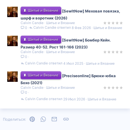
🧵 Шитьё и Вязание
[SewItNow] Меховая повязка,
шарф и воротник (2026)
Calvin Candie
Шитье и Вязание
Calvin Candie
8 Фев 2026
Шитье и Вязание
0
🧵 Шитьё и Вязание
[SewItNow] Бомбер Кейн.
Размер 40-52. Рост 161-166 (2023)
Calvin Candie
Шитье и Вязание
0
Calvin Candie
4 Июл 2025
Шитье и Вязание
🧵 Шитьё и Вязание
[Preciseonline] Брюки-юбка
Бохо (2021)
Calvin Candie
Шитье и Вязание
0
Calvin Candie
29 Июл 2026
Шитье и Вязание
Pinterest
WhatsApp
Электронная почта
Ссылка
Поделиться: