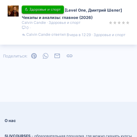
💪 Здоровье и спорт
[Level One, Дмитрий Шелег]
Чекапы и анализы: главное (2026)
Calvin Candie
Здоровье и спорт
0
Calvin Candie
Вчера в 12:29
Здоровье и спорт
Pinterest
WhatsApp
Электронная почта
Ссылка
Поделиться:
О нас
SLIVCOURSES
- образовательная площадка, где можно скачать курсы