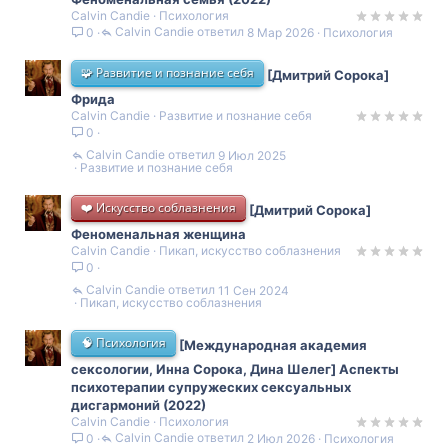
Calvin Candie
Психология
Calvin Candie
8 Мар 2026
Психология
0
🧩 Развитие и познание себя
[Дмитрий Сорока]
Фрида
Calvin Candie
Развитие и познание себя
0
Calvin Candie
9 Июл 2025
Развитие и познание себя
❤️ Искусство соблазнения
[Дмитрий Сорока]
Феноменальная женщина
Calvin Candie
Пикап, искусство соблазнения
0
Calvin Candie
11 Сен 2024
Пикап, искусство соблазнения
🧠 Психология
[Международная академия
сексологии, Инна Сорока, Дина Шелег] Аспекты
психотерапии супружеских сексуальных
дисгармоний (2022)
Calvin Candie
Психология
Calvin Candie
2 Июл 2026
Психология
0