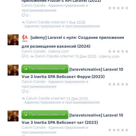
приложение Flutter с API Laravel (2022)
Calvin Candie
Администрирование и
программирование
0
Calvin Candie
1 Янв 2026
Администрирование и программирование
[udemy] Laravel с нуля: Создание приложения
для размещения вакансий (2024)
Calvin Candie
Udemy.com
Calvin Candie
15 Дек 2025
Udemy.com
0
💻 Программирование
[laravelcreative] Laravel 10
Vue 3 Inertia SPA Вебсокет Форум (2023)
Calvin Candie
Администрирование и
программирование
0
Calvin Candie
13 Дек 2025
Администрирование и программирование
💻 Программирование
[laravelcreative] Laravel 10
Vue 3 Inertia SPA Вебсокет чат (2023)
Calvin Candie
Администрирование и
программирование