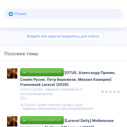
Р
YPower
е
а
к
ц
и
Войдите или зарегистрируйтесь для ответа.
и
:
Похожие темы
💻 Программирование
[OTUS, Александр Пряхин,
Семён Русин, Петр Бережков, Михаил Каморин]
Framework Laravel (2026)
Calvin Candie
Администрирование и
программирование
0
Calvin Candie
18 Июн 2026
Администрирование и программирование
💻 Программирование
[Laravel Daily] Мобильное