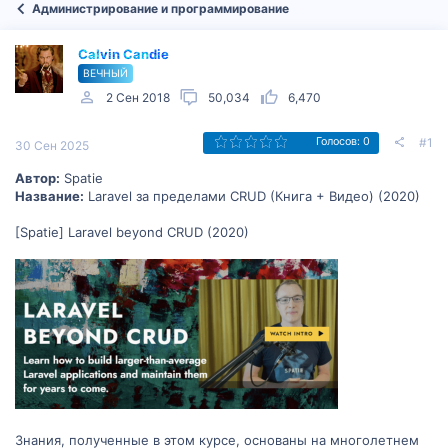
Администрирование и программирование
Calvin Candie
ВЕЧНЫЙ
2 Сен 2018
50,034
6,470
#1
Голосов: 0
30 Сен 2025
Автор:
Spatie
Название:
Laravel за пределами CRUD (Книга + Видео) (2020)
[Spatie] Laravel beyond CRUD (2020)
Знания, полученные в этом курсе, основаны на многолетнем