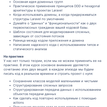
Основная идея доменных групп
Практическое применение принципов DDD и hexagonal
архитектуры в проектах Laravel
Когда использовать домены, а когда придерживаться
структуры Laravel по умолчанию
Думайте о "данных" и "функциональности" как о двух
первоклассных гражданах вашей кодовой базы.
Шаблон состояния для моделирования сложных,
зависящих от состояния потоков
Разница между кодом приложения и домена
Написание надежного кода с использованием типов и
статического анализа
На практике
У нас нет только теории, если мы не можем применить ее на
практике. В этом курсе основное внимание уделяется
сочетанию этих двух вещей: в каждом эпизоде мы будем
писать код в реальном времени и строить проект с нуля:
Сохранение классов моделей маленькими и чистыми
Структурирование сложных запросов
Структурированная передача данных с использованием
объектов передачи данных
Как сделать код повторно используемым с помощью
actions
Повышение ясности кода за счет использования