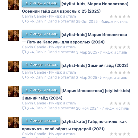
💄 Имидж и стиль
[stylist-kids, Мария Ипполитова]
Осенний гайд для взрослых '25 (2025)
Calvin Candie
Имидж и стиль
Calvin Candie
29 Окт 2025
Имидж и стиль
0
💄 Имидж и стиль
[stylist-kids] Мария Ипполитова
— Летние Капсулы для взрослых (2024)
Calvin Candie
Имидж и стиль
Calvin Candie
3 Мар 2025
Имидж и стиль
0
💄 Имидж и стиль
[stylist-kids] Зимний гайд (2023)
Calvin Candie
Имидж и стиль
Calvin Candie
3 Мар 2025
Имидж и стиль
0
💄 Имидж и стиль
[Мария Ипполитова] [stylist-kids]
Зимний гайд (2024)
Calvin Candie
Имидж и стиль
Calvin Candie
20 Ноя 2024
Имидж и стиль
0
💄 Имидж и стиль
[stylist.kate] Гайд по стилю: как
прокачать свой образ и гардероб (2021)
Calvin Candie
Имидж и стиль