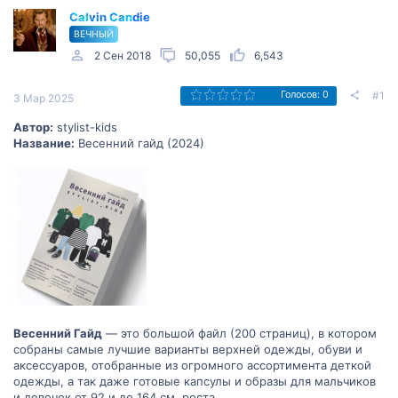
Calvin Candie
ВЕЧНЫЙ
2 Сен 2018
50,055
6,543
#1
Голосов: 0
3 Мар 2025
Автор:
stylist-kids
Название:
Весенний гайд (2024)
Весенний Гайд
— это большой файл (200 страниц), в котором
собраны самые лучшие варианты верхней одежды, обуви и
аксессуаров, отобранные из огромного ассортимента деткой
одежды, а так даже готовые капсулы и образы для мальчиков
и девочек от 92 и до 164 см. роста