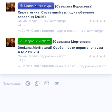
📚 Книги, литература
[Светлана Воропаева]
Хьютагогика. Системный взгляд на обучение
взрослых (2026)
Calvin Candie
Книги, литература
0
Calvin Candie
Вчера в 19:48
Книги, литература
💪 Здоровье и спорт
[Светлана Мортенсен,
DocLana.MorNatural] Особенности перименопаузы
A to Z (2026)
Calvin Candie
Здоровье и спорт
0
Calvin Candie
Четверг в 12:10
Здоровье и спорт
Pinterest
WhatsApp
Электронная почта
Ссылка
Поделиться: