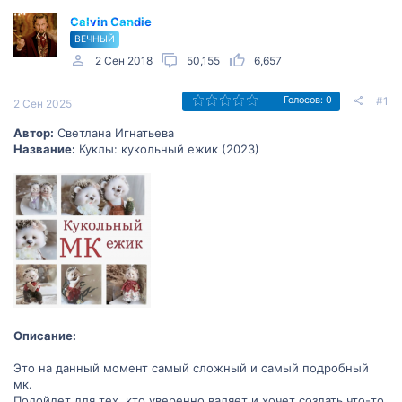
Calvin Candie
ВЕЧНЫЙ
2 Сен 2018
50,155
6,657
#1
Голосов: 0
2 Сен 2025
Автор:
Светлана Игнатьева
Название:
Куклы: кукольный ежик (2023)
Описание:
Это на данный момент самый сложный и самый подробный
мк.
Подойдет для тех, кто уверенно валяет и хочет создать что-то