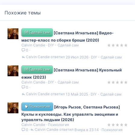
Похожие темы
👐 Сделай сам
[Светлана Игнатьева] Видео-
мастер-класс по сборке броши (2020)
Calvin Candie
DIY - Сделай сам
0
Calvin Candie
29 Июл 2026
DIY - Сделай сам
👐 Сделай сам
[Светлана Игнатьева] Кукольный
ежик (2023)
Calvin Candie
DIY - Сделай сам
0
Calvin Candie
13 Май 2025
DIY - Сделай сам
🧠 Психология
[Игорь Рызов, Светлана Рызова]
Куклы и кукловоды. Как управлять эмоциями и
управлять людьми (2026)
Calvin Candie
Психология
Calvin Candie
Вчера в 23:14
Психология
0