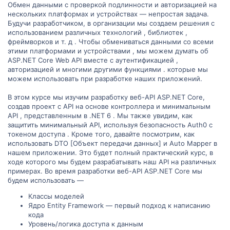
Обмен данными с проверкой подлинности и авторизацией на
нескольких платформах и устройствах — непростая задача.
Будучи разработчиком, в организации мы создаем решения с
использованием различных технологий , библиотек ,
фреймворков и т. д . Чтобы обмениваться данными со всеми
этими платформами и устройствами , мы можем думать об
ASP.NET Core Web API вместе с аутентификацией ,
авторизацией и многими другими функциями . которые мы
можем использовать при разработке наших приложений.
В этом курсе мы изучим разработку веб-API ASP.NET Core,
создав проект с API на основе контроллера и минимальным
API , представленным в .NET 6 . Мы также увидим, как
защитить минимальный API, используя безопасность Auth0 с
токеном доступа . Кроме того, давайте посмотрим, как
использовать DTO [Объект передачи данных] и Auto Mapper в
нашем приложении. Это будет полный практический курс, в
ходе которого мы будем разрабатывать наш API на различных
примерах. Во время разработки веб-API ASP.NET Core мы
будем использовать —
Классы моделей
Ядро Entity Framework — первый подход к написанию
кода
Уровень/логика доступа к данным