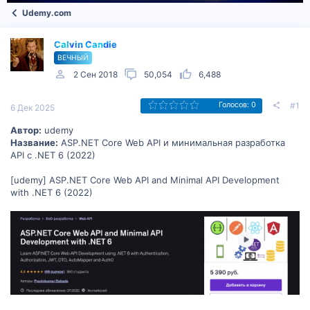
Udemy.com
Calvin Candie
ВЕЧНЫЙ
2 Сен 2018
50,054
6,488
#1
Голосов: 0
6 Дек 2025
Автор:
udemy
Название:
ASP.NET Core Web API и минимальная разработка
API с .NET 6 (2022)
[udemy] ASP.NET Core Web API and Minimal API Development
with .NET 6 (2022)