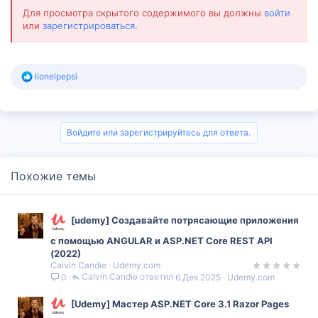
Для просмотра скрытого содержимого вы должны
войти
или
зарегистрироваться
.
Р
lionelpepsi
е
а
к
ц
и
Войдите или зарегистрируйтесь для ответа.
и
:
Похожие темы
[udemy] Создавайте потрясающие приложения
с помощью ANGULAR и ASP.NET Core REST API
(2022)
Calvin Candie
Udemy.com
Calvin Candie
6 Дек 2025
Udemy.com
0
[Udemy] Мастер ASP.NET Core 3.1 Razor Pages