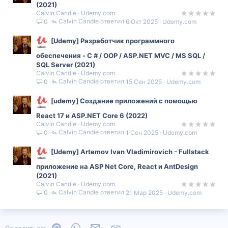
(2021)
Calvin Candie
Udemy.com
Calvin Candie
6 Окт 2025
Udemy.com
0
[Udemy] Разработчик программного
обеспечения - C # / OOP / ASP.NET MVC / MS SQL /
SQL Server (2021)
Calvin Candie
Udemy.com
Calvin Candie
15 Сен 2025
Udemy.com
0
[udemy] Создание приложений с помощью
React 17 и ASP.NET Core 6 (2022)
Calvin Candie
Udemy.com
Calvin Candie
1 Сен 2025
Udemy.com
0
[Udemy] Artemov Ivan Vladimirovich - Fullstack
приложение на ASP Net Core, React и AntDesign
(2021)
Calvin Candie
Udemy.com
Calvin Candie
21 Мар 2025
Udemy.com
0
Pinterest
WhatsApp
Электронная почта
Ссылка
Поделиться: