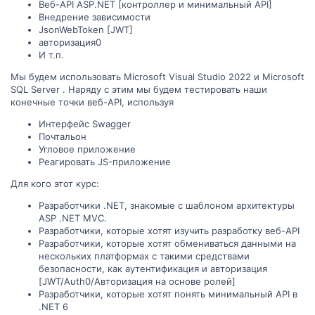
Веб-API ASP.NET [контроллер и минимальный API]
Внедрение зависимости
JsonWebToken [JWT]
авторизация0
И т.п.
Мы будем использовать Microsoft Visual Studio 2022 и Microsoft
SQL Server . Наряду с этим мы будем тестировать наши
конечные точки веб-API, используя
Интерфейс Swagger
Почтальон
Угловое приложение
Реагировать JS-приложение
Для кого этот курс:
Разработчики .NET, знакомые с шаблоном архитектуры
ASP .NET MVC.
Разработчики, которые хотят изучить разработку веб-API
Разработчики, которые хотят обмениваться данными на
нескольких платформах с такими средствами
безопасности, как аутентификация и авторизация
[JWT/Auth0/Авторизация на основе ролей]
Разработчики, которые хотят понять минимальный API в
.NET 6