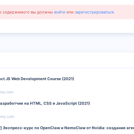
го содержимого вы должны
войти
или
зарегистрироваться
.
ct JS Web Development Course (2021)
my.com
азработчик на HTML, CSS и JavaScript (2021)
emy.com
ner] Экспресс-курс по OpenClaw и NemoClaw от Nvidia: создание аг