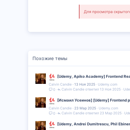
Для просмотра скрыто
Похожие темы
[Udemy, Apiko Academy] Frontend Rea
Calvin Candie
13 Ноя 2025
Udemy.com
Calvin Candie
13 Ноя 2025
Ude
0
[Исмаил Усеинов] [Udemy] Frontend р
Calvin Candie
23 Мар 2025
Udemy.com
Calvin Candie
23 Мар 2025
Ud
0
[Udemy, Andrei Dumitrescu, Phil Ebi