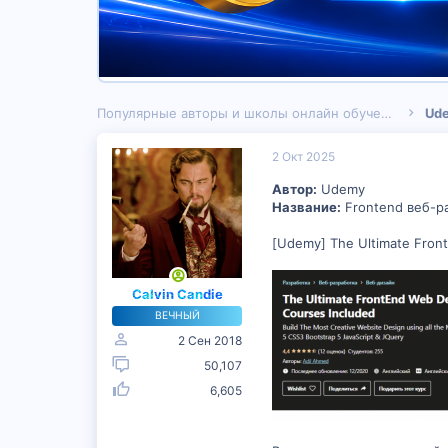
Популярные авторы и школы онлайн обучения
Ud
2 Окт 2025
Автор:
Udemy
Название:
Frontend веб-ра
[Udemy] The Ultimate Fron
Calvin Candie
ВЕЧНЫЙ
2 Сен 2018
50,107
6,605