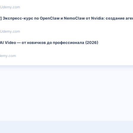
Udemy.com
ner] Экспресс-курс по OpenClaw и NemoClaw от Nvidia: создание аг
Udemy.com
 AI Video — от новичков до профессионала (2026)
demy.com