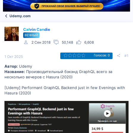
Udemy.com
Calvin Candie
ВЕЧНЫЙ
2 Сен 2018
50,148
6,608
#1
Голосов: 0
1 Окт 2025
Автор:
Udemy
Название:
Производительный бэкэнд GraphQL всего за
несколько вечеров с Hasura (2020)
[Udemy] Performant GraphQL Backend just in few Evenings with
Hasura (2020)