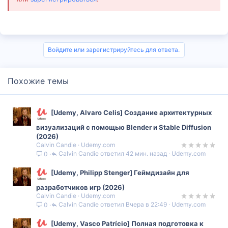
Войдите или зарегистрируйтесь для ответа.
Похожие темы
[Udemy, Alvaro Celis] Создание архитектурных
визуализаций с помощью Blender и Stable Diffusion
(2026)
Calvin Candie
Udemy.com
Calvin Candie
42 мин. назад
Udemy.com
0
[Udemy, Philipp Stenger] Геймдизайн для
разработчиков игр (2026)
Calvin Candie
Udemy.com
Calvin Candie
Вчера в 22:49
Udemy.com
0
[Udemy, Vasco Patrício] Полная подготовка к