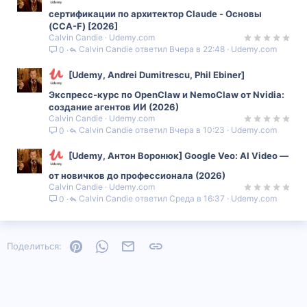
сертификации по архитектор Claude - Основы
(CCA-F) [2026]
Calvin Candie
Udemy.com
Calvin Candie
Вчера в 22:48
Udemy.com
0
[Udemy, Andrei Dumitrescu, Phil Ebiner]
Экспресс-курс по OpenClaw и NemoClaw от Nvidia:
создание агентов ИИ (2026)
Calvin Candie
Udemy.com
Calvin Candie
Вчера в 10:23
Udemy.com
0
[Udemy, Антон Воронюк] Google Veo: AI Video —
от новичков до профессионала (2026)
Calvin Candie
Udemy.com
Calvin Candie
Среда в 16:37
Udemy.com
0
Pinterest
WhatsApp
Электронная почта
Ссылка
Поделиться: