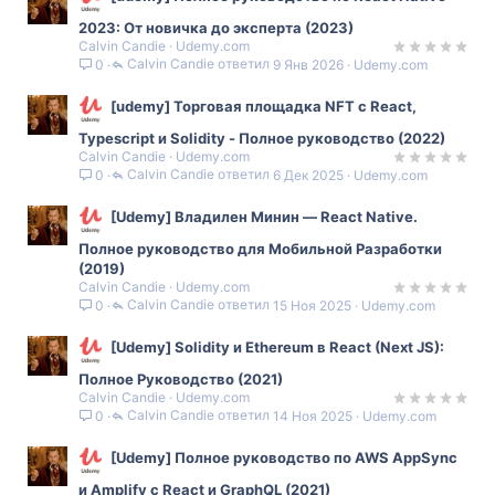
2023: От новичка до эксперта (2023)
Calvin Candie
Udemy.com
Calvin Candie
9 Янв 2026
Udemy.com
0
[udemy] Торговая площадка NFT c React,
Typescript и Solidity - Полное руководство (2022)
Calvin Candie
Udemy.com
Calvin Candie
6 Дек 2025
Udemy.com
0
[Udemy] Владилен Минин ― React Native.
Полное руководство для Мобильной Разработки
(2019)
Calvin Candie
Udemy.com
Calvin Candie
15 Ноя 2025
Udemy.com
0
[Udemy] Solidity и Ethereum в React (Next JS):
Полное Руководство (2021)
Calvin Candie
Udemy.com
Calvin Candie
14 Ноя 2025
Udemy.com
0
[Udemy] Полное руководство по AWS AppSync
и Amplify с React и GraphQL (2021)