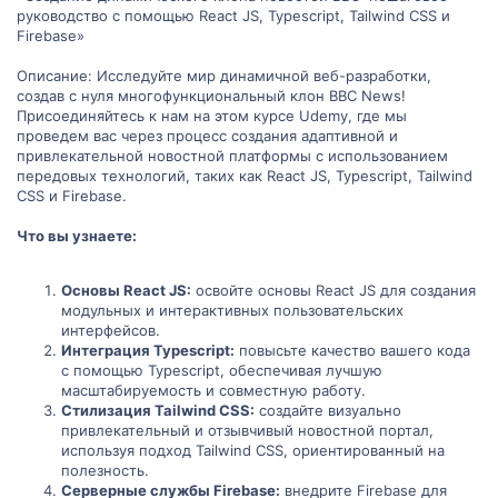
руководство с помощью React JS, Typescript, Tailwind CSS и
Firebase»
Описание: Исследуйте мир динамичной веб-разработки,
создав с нуля многофункциональный клон BBC News!
Присоединяйтесь к нам на этом курсе Udemy, где мы
проведем вас через процесс создания адаптивной и
привлекательной новостной платформы с использованием
передовых технологий, таких как React JS, Typescript, Tailwind
CSS и Firebase.
Что вы узнаете:
Основы React JS:
освойте основы React JS для создания
модульных и интерактивных пользовательских
интерфейсов.
Интеграция Typescript:
повысьте качество вашего кода
с помощью Typescript, обеспечивая лучшую
масштабируемость и совместную работу.
Стилизация Tailwind CSS:
создайте визуально
привлекательный и отзывчивый новостной портал,
используя подход Tailwind CSS, ориентированный на
полезность.
Серверные службы Firebase:
внедрите Firebase для