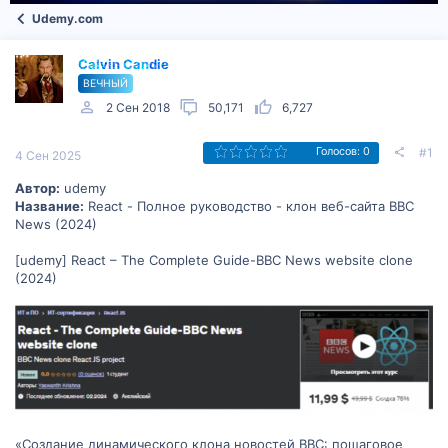
Udemy.com
Calvin Candie
ВЕЧНЫЙ
2 Сен 2018
50,171
6,727
#1
Голосов: 0
4 Сен 2025
Автор:
udemy
Название:
React - Полное руководство - клон веб-сайта BBC
News (2024)
[udemy] React – The Complete Guide-BBC News website clone
(2024)
«Создание динамического клона новостей BBC: пошаговое