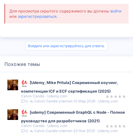
Для просмотра скрытого содержимого вы должны
войти
или
зарегистрироваться
.
Войдите или зарегистрируйтесь для ответа.
Похожие темы
[Udemy, Mike Pritula] Современный коучинг,
компетенции ICF и ECF сертификация (2025)
Calvin Candie
Udemy.com
Calvin Candie
10 Мар 2026
Udemy.com
0
[udemy] Современный GraphQL с Node - Полное
руководство для разработчиков (2021)
Calvin Candie
Udemy.com
Calvin Candie
23 Ноя 2025
Udemy.com
0