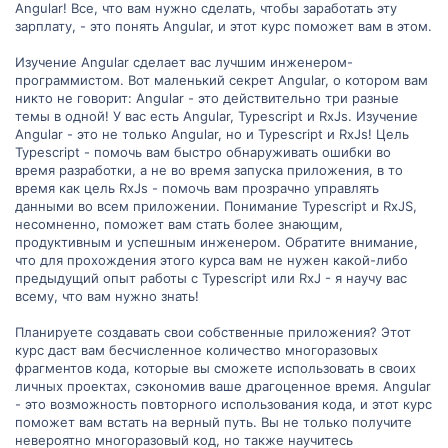
Angular! Все, что вам нужно сделать, чтобы заработать эту
зарплату, - это понять Angular, и этот курс поможет вам в этом.
Изучение Angular сделает вас лучшим инженером-
программистом. Вот маленький секрет Angular, о котором вам
никто не говорит: Angular - это действительно три разные
темы в одной! У вас есть Angular, Typescript и RxJs. Изучение
Angular - это не только Angular, но и Typescript и RxJs! Цель
Typescript - помочь вам быстро обнаруживать ошибки во
время разработки, а не во время запуска приложения, в то
время как цель RxJs - помочь вам прозрачно управлять
данными во всем приложении. Понимание Typescript и RxJS,
несомненно, поможет вам стать более знающим,
продуктивным и успешным инженером. Обратите внимание,
что для прохождения этого курса вам не нужен какой-либо
предыдущий опыт работы с Typescript или RxJ - я научу вас
всему, что вам нужно знать!
Планируете создавать свои собственные приложения? Этот
курс даст вам бесчисленное количество многоразовых
фрагментов кода, которые вы сможете использовать в своих
личных проектах, сэкономив ваше драгоценное время. Angular
- это возможность повторного использования кода, и этот курс
поможет вам встать на верный путь. Вы не только получите
невероятно многоразовый код, но также научитесь