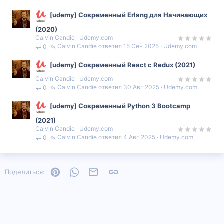
[udemy] Современный Erlang для Начинающих
(2020)
Calvin Candie
Udemy.com
Calvin Candie
15 Сен 2025
Udemy.com
0
[udemy] Современный React с Redux (2021)
Calvin Candie
Udemy.com
Calvin Candie
30 Авг 2025
Udemy.com
0
[udemy] Современный Python 3 Bootcamp
(2021)
Calvin Candie
Udemy.com
Calvin Candie
4 Авг 2025
Udemy.com
0
Pinterest
WhatsApp
Электронная почта
Ссылка
Поделиться: