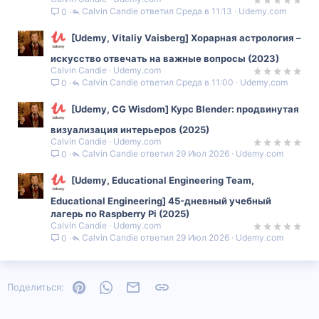
Calvin Candie
Среда в 11:13
Udemy.com
0
[Udemy, Vitaliy Vaisberg] Хорарная астрология –
искусство отвечать на важные вопросы (2023)
Calvin Candie
Udemy.com
Calvin Candie
Среда в 11:00
Udemy.com
0
[Udemy, CG Wisdom] Курс Blender: продвинутая
визуализация интерьеров (2025)
Calvin Candie
Udemy.com
Calvin Candie
29 Июл 2026
Udemy.com
0
[Udemy, Educational Engineering Team,
Educational Engineering] 45-дневный учебный
лагерь по Raspberry Pi (2025)
Calvin Candie
Udemy.com
Calvin Candie
29 Июл 2026
Udemy.com
0
Pinterest
WhatsApp
Электронная почта
Ссылка
Поделиться: