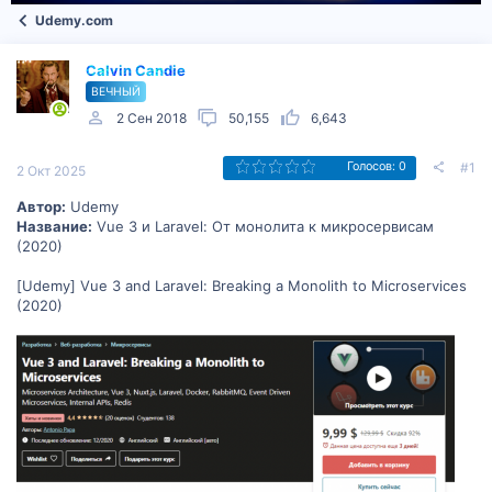
Udemy.com
Calvin Candie
ВЕЧНЫЙ
2 Сен 2018
50,155
6,643
#1
Голосов: 0
2 Окт 2025
Автор:
Udemy
Название:
Vue 3 и Laravel: От монолита к микросервисам
(2020)
[Udemy] Vue 3 and Laravel: Breaking a Monolith to Microservices
(2020)