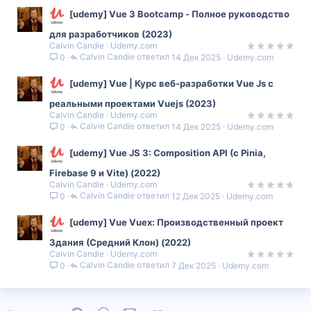
[udemy] Vue 3 Bootcamp - Полное руководство
для разработчиков (2023)
Calvin Candie
Udemy.com
Calvin Candie
14 Дек 2025
Udemy.com
0
[udemy] Vue | Курс веб-разработки Vue Js с
реальными проектами Vuejs (2023)
Calvin Candie
Udemy.com
Calvin Candie
14 Дек 2025
Udemy.com
0
[udemy] Vue JS 3: Composition API (с Pinia,
Firebase 9 и Vite) (2022)
Calvin Candie
Udemy.com
Calvin Candie
12 Дек 2025
Udemy.com
0
[udemy] Vue Vuex: Производственный проект
Здания (Средний Клон) (2022)
Calvin Candie
Udemy.com
Calvin Candie
7 Дек 2025
Udemy.com
0