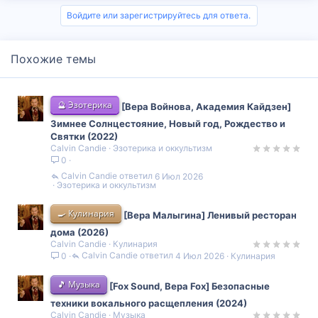
Войдите или зарегистрируйтесь для ответа.
Похожие темы
🔮 Эзотерика
[Вера Войнова, Академия Кайдзен]
Зимнее Солнцестояние, Новый год, Рождество и
Святки (2022)
Calvin Candie
Эзотерика и оккультизм
0
Calvin Candie
6 Июл 2026
Эзотерика и оккультизм
🍳 Кулинария
[Вера Малыгина] Ленивый ресторан
дома (2026)
Calvin Candie
Кулинария
Calvin Candie
4 Июл 2026
Кулинария
0
🎵 Музыка
[Fox Sound, Вера Fox] Безопасные
техники вокального расщепления (2024)
Calvin Candie
Музыка