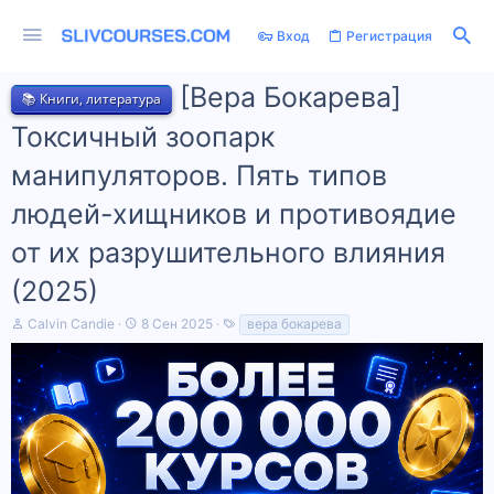
Вход
Регистрация
[Вера Бокарева]
📚 Книги, литература
Токсичный зоопарк
манипуляторов. Пять типов
людей-хищников и противоядие
от их разрушительного влияния
(2025)
А
Д
Т
Calvin Candie
8 Сен 2025
вера бокарева
в
а
е
т
т
г
о
а
и
р
н
т
а
е
ч
м
а
ы
л
а