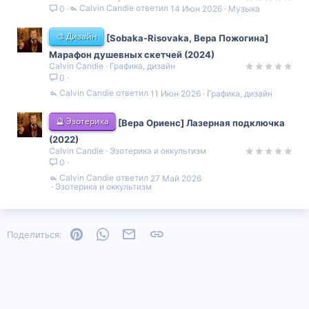
Calvin Candie
14 Июн 2026
Музыка
0
🎨 Дизайн
[Sobaka-Risovaka, Вера Пожогина]
Марафон душевных скетчей (2024)
Calvin Candie
Графика, дизайн
0
Calvin Candie
11 Июн 2026
Графика, дизайн
🔮 Эзотерика
[Вера Ориенс] Лазерная подключка
(2022)
Calvin Candie
Эзотерика и оккультизм
0
Calvin Candie
27 Май 2026
Эзотерика и оккультизм
Pinterest
WhatsApp
Электронная почта
Ссылка
Поделиться: