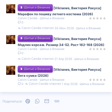
🧵 Шитьё и Вязание
[Vikisews, Виктория Ракуса]
Марафон по пошиву летнего костюма (2026)
Calvin Candie
Шитье и Вязание
0
Calvin Candie
30 Июн 2026
Шитье и Вязание
🧵 Шитьё и Вязание
[Vikisews, Виктория Ракуса]
Мэдлин корсаж. Размер 34-52. Рост 162-168 (2026)
Calvin Candie
Шитье и Вязание
0
Calvin Candie
21 Апр 2026
Шитье и Вязание
🧵 Шитьё и Вязание
[Vikisews, Виктория Ракуса]
Вега сумка (2026)
Calvin Candie
Шитье и Вязание
Calvin Candie
1 Апр 2026
Шитье и Вязание
0
Pinterest
WhatsApp
Электронная почта
Ссылка
Поделиться: