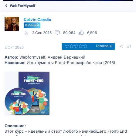
WebForMyself
Calvin Candie
ВЕЧНЫЙ
2 Сен 2018
50,054
6,506
#1
Голосов: 0
2 Окт 2025
Автор:
Webformyself, Андрей Бернацкий
Название:
Инструменты Front-End разработчика (2016)
Описание:
Этот курс – идеальный старт любого начинающего Front-End