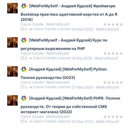
[WebForMySelf - Андрей Кудлай] Фреймворк
Bootstrap практика адаптивной верстки от А до Я
(2016)
Calvin Candie
WebForMyself
Calvin Candie
28 Май 2025
WebForMyself
0
[WebForMyself - Андрей Кудлай] Курс по
регулярным выражениям на PHP
Calvin Candie
WebForMyself
Calvin Candie
18 Апр 2025
WebForMyself
0
[Андрей Кудлай] [WebForMySelf] Python.
Полное руководство (2023)
Calvin Candie
WebForMyself
Calvin Candie
27 Мар 2025
WebForMyself
0
[Андрей Кудлай] [WebForMySelf] PHP8. Полное
руководств. От теории до собственной CMS
интернет-магазина (2022)
Calvin Candie
WebForMyself
Calvin Candie
22 Мар 2025
WebForMyself
0