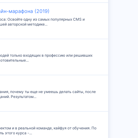
айн-марафона (2019)
рса: Освойте одну из самых популярных CMS и
шей авторской методике...
людей только входящих в профессию или решивших
отовительные...
дания, почему ты еще не умеешь делать сайты, после
ний. Результатом...
ектом и в реальной команде, кайфуя от обучения. По
 этого курса -...