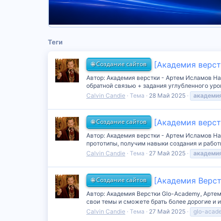
Теги
🌐 Создание сайтов
[Академия верст
Автор: Академия верстки - Артем Исламов На
обратной связью + задания углубленного уров
Calvin Candie
Тема
28 Май 2025
академи
🌐 Создание сайтов
[Академия верст
Автор: Академия верстки - Артем Исламов На
прототипы, получим навыки создания и работ
Calvin Candie
Тема
27 Май 2025
академи
🌐 Создание сайтов
[Академия Верст
Автор: Академия Верстки Glo-Academy, Артем
свои темы и сможете брать более дорогие и и
Calvin Candie
Тема
27 Май 2025
glo-acad