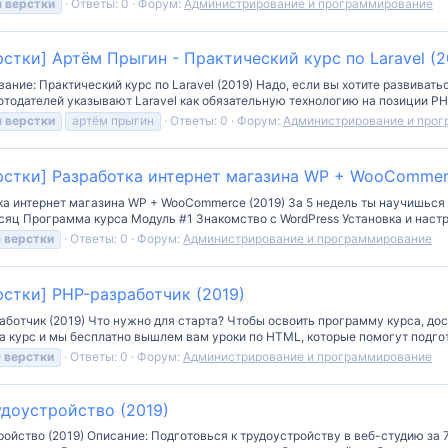
я
верстки
Ответы: 0
Форум:
Администрирование и программирование
стки] Артём Прыгин - Практический курс по Laravel (2
ание: Практический курс по Laravel (2019) Надо, если вы хотите развива
отодателей указывают Laravel как обязательную технологию на позиции PH
я
верстки
артём прыгин
Ответы: 0
Форум:
Администрирование и про
рстки] Разработка интернет магазина WP + WooCommer
ка интернет магазина WP + WooCommerce (2019) За 5 недель ты научишься
яц Программа курса Модуль #1 Знакомство с WordPress Установка и настро
я
верстки
Ответы: 0
Форум:
Администрирование и программирование
стки] PHP-разработчик (2019)
аботчик (2019) Что нужно для старта? Чтобы освоить программу курса, до
а курс и мы бесплатно вышлем вам уроки по HTML, которые помогут подгото
я
верстки
Ответы: 0
Форум:
Администрирование и программирование
удоустройство (2019)
ройство (2019) Описание: Подготовься к трудоустройству в веб-студию за