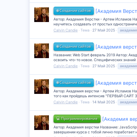
🌐 Создание сайтов
[Академия Верст
Автор: Академия Верстки - Артем Исламов На
научитесь создавать от простых одностраничн
Calvin Candie
Тема
27 Май 2025
академи
🌐 Создание сайтов
[Академия верст
Название: Web Start февраль 2019 Автор: А
освоить что-то новое. Специфических знаний 
Calvin Candie
Тема
27 Май 2025
академи
🌐 Создание сайтов
[Академия верст
Автор: Академия верстки - Артем Исламов Наз
того как пройдешь интенсив "ПЕРВЫЙ САЙТ З
Calvin Candie
Тема
14 Май 2025
академи
💻 Программирование
[Академия вер
Автор: Академия верстки Название: JavaScrip
завершении курса с тобой лично поработает н