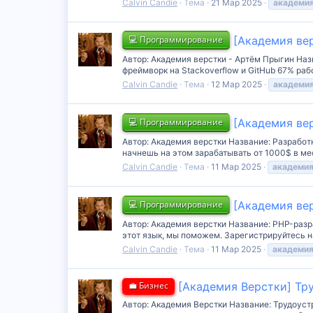
Calvin Candie
Тема
21 Мар 2025
академи
💻 Программирование
[Академия вер
Автор: Академия верстки - Артём Прыгин Назв
фреймворк на Stackoverflow и GitHub 67% раб
Calvin Candie
Тема
12 Мар 2025
академи
💻 Программирование
[Академия ве
Автор: Академия верстки Название: Разработ
начнешь на этом зарабатывать от 1000$ в мес
Calvin Candie
Тема
11 Мар 2025
академи
💻 Программирование
[Академия вер
Автор: Академия верстки Название: PHP-разр
этот язык, мы поможем. Зарегистрируйтесь н
Calvin Candie
Тема
11 Мар 2025
академи
💼 Бизнес
[Академия Верстки] Тр
Автор: Академия Верстки Название: Трудоуст