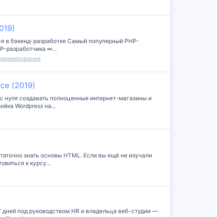
019)
ться в бэкенд-разработке Самый популярный PHP-
P-разработчика ∞...
граммирование
ce (2019)
 с нуля создавать полноценные интернет-магазины и
йка Wordpress на...
статочно знать основы HTML. Если вы ещё не изучали
виться к курсу...
 7 дней под руководством HR и владельца веб-студии —