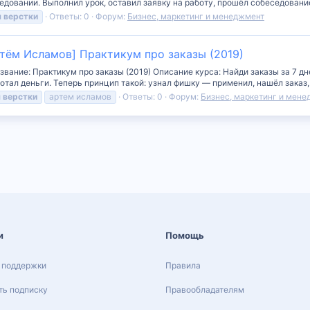
довании. Выполнил урок, оставил заявку на работу, прошёл собеседование.
я
верстки
Ответы: 0
Форум:
Бизнес, маркетинг и менеджмент
ртём Исламов] Практикум про заказы (2019)
звание: Практикум про заказы (2019) Описание курса: Найди заказы за 7 
отал деньги. Теперь принцип такой: узнал фишку — применил, нашёл заказ, с
я
верстки
артем исламов
Ответы: 0
Форум:
Бизнес, маркетинг и мен
и
Помощь
 поддержки
Правила
ь подписку
Правообладателям