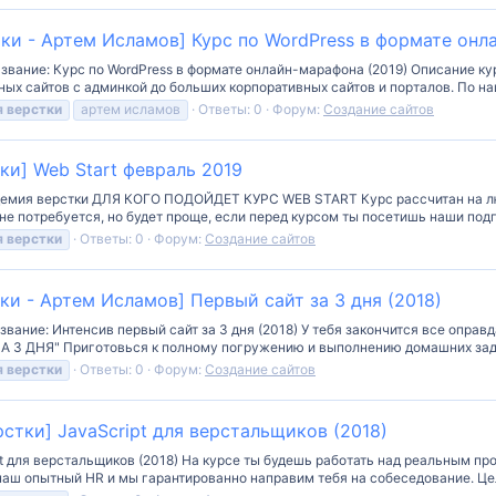
ки - Артем Исламов] Курс по WordPress в формате онл
звание: Курс по WordPress в формате онлайн-марафона (2019) Описание ку
ых сайтов с админкой до больших корпоративных сайтов и порталов. По на
я
верстки
артем исламов
Ответы: 0
Форум:
Создание сайтов
ки] Web Start февраль 2019
кадемия верстки ДЛЯ КОГО ПОДОЙДЕТ КУРС WEB START Курс рассчитан на 
не потребуется, но будет проще, если перед курсом ты посетишь наши подг
я
верстки
Ответы: 0
Форум:
Создание сайтов
ки - Артем Исламов] Первый сайт за 3 дня (2018)
вание: Интенсив первый сайт за 3 дня (2018) У тебя закончится все оправ
А 3 ДНЯ" Приготовься к полному погружению и выполнению домашних зада
я
верстки
Ответы: 0
Форум:
Создание сайтов
стки] JavaScript для верстальщиков (2018)
t для верстальщиков (2018) На курсе ты будешь работать над реальным про
аш опытный HR и мы гарантированно направим тебя на собеседование. Цель