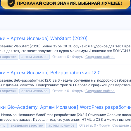
ки - Артем Исламов] WebStart (2020)
звание: WebStart (2020) Более 32 УРОКОВ обучайся в удобное для тебя вр
ня для тех, кто хочет получить от курса максимум И конечно же БОНУСЫ ! 
я
верстки
артем исламов
Ответы: 0
Форум:
Создание сайтов
ки - Артем Исламов] Веб-разработчик 12.0
звание: Веб-разработчик 12.0 За 6 недель обучения мы подробно разберем
ы с дизайн-макетом. Содержание: Урок №1 Работа с графикой для верстал
я
верстки
артем исламов
Ответы: 0
Форум:
Создание сайтов
ки Glo-Academy, Артем Исламов] WordPress разработчи
 Исламов Название: WordPress разработчик (2021) Описание: Освоите пос
нтересные заказы. Курс для тех, кто уже знает HTML и CSS и может выполн
emy
академия
верстки
артем исламов
Ответы: 0
Форум:
Создание 