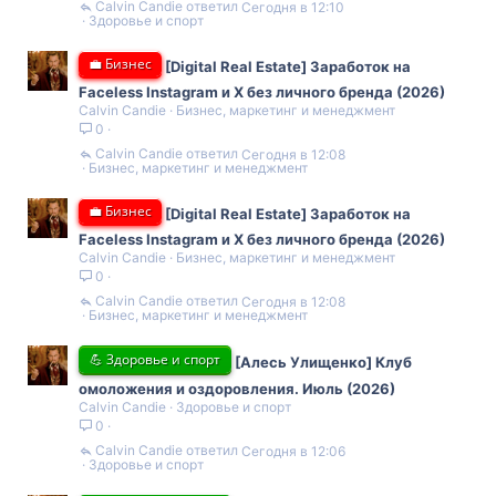
Calvin Candie
Сегодня в 12:10
Здоровье и спорт
💼 Бизнес
[Digital Real Estate] Заработок на
Faceless Instagram и X без личного бренда (2026)
Calvin Candie
Бизнес, маркетинг и менеджмент
0
Calvin Candie
Сегодня в 12:08
Бизнес, маркетинг и менеджмент
💼 Бизнес
[Digital Real Estate] Заработок на
Faceless Instagram и X без личного бренда (2026)
Calvin Candie
Бизнес, маркетинг и менеджмент
0
Calvin Candie
Сегодня в 12:08
Бизнес, маркетинг и менеджмент
💪 Здоровье и спорт
[Алесь Улищенко] Клуб
омоложения и оздоровления. Июль (2026)
Calvin Candie
Здоровье и спорт
0
Calvin Candie
Сегодня в 12:06
Здоровье и спорт