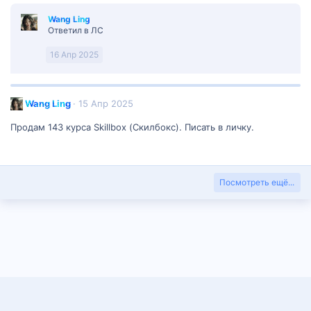
r
a
Wang Ling
g
Ответил в ЛС
o
н
16 Апр 2025
а
п
и
с
Wang Ling
15 Апр 2025
а
Продам 143 курса Skillbox (Скилбокс). Писать в личку.
л
(
а
)
в
Посмотреть ещё...
п
р
о
ф
и
л
е
W
a
n