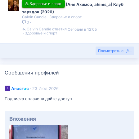
💪 Здоровье и спорт
[Аня Ахимса, ahims_a] Клуб
зарядок (2026)
Calvin Candie
Здоровье и спорт
0
Calvin Candie
Сегодня в 12:05
Здоровье и спорт
Посмотреть ещё...
Сообщения профилей
Анастас
23 Июл 2026
А
Подписка оплачена дайте доступ
Вложения