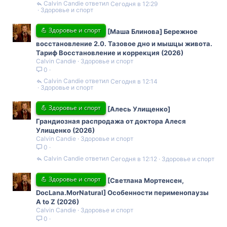
Calvin Candie
Сегодня в 12:29
Здоровье и спорт
💪 Здоровье и спорт
[Маша Блинова] Бережное
восстановление 2.0. Тазовое дно и мышцы живота.
Тариф Восстановление и коррекция (2026)
Calvin Candie
Здоровье и спорт
0
Calvin Candie
Сегодня в 12:14
Здоровье и спорт
💪 Здоровье и спорт
[Алесь Улищенко]
Грандиозная распродажа от доктора Алеся
Улищенко (2026)
Calvin Candie
Здоровье и спорт
0
Calvin Candie
Сегодня в 12:12
Здоровье и спорт
💪 Здоровье и спорт
[Светлана Мортенсен,
DocLana.MorNatural] Особенности перименопаузы
A to Z (2026)
Calvin Candie
Здоровье и спорт
0