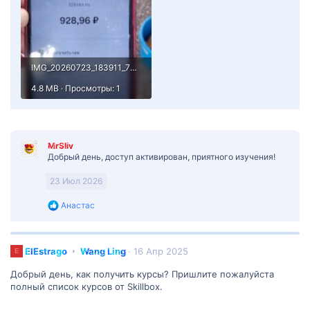
IMG_20260723_183911_709.jpg
4.8 MB · Просмотры: 1
MrSliv
Добрый день, доступ активирован, приятного изучения!
23 Июл 2026
Р
Анастас
е
а
к
ц
E
ElEstrago
Wang Ling
16 Апр 2025
E
и
l
и
Добрый день, как получить курсы? Пришлите пожалуйста
E
:
полный список курсов от Skillbox.
s
t