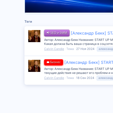
Теги
📢 SEO и SMM
[Александр Бекк] S
Автор: Александр Бекк Название: START UP M
Какая должна быть ваша страница в соцсетях
Calvin Candie
Тема
27 Ноя 2024
алексан
💼 Бизнес
[Александр Бекк] STAR
Автор: Александр Бекк Название: START UP M
текущие действия не решают его проблем и не
Calvin Candie
Тема
18 Сен 2024
александ