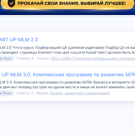
TART UP MLM 2.0
LM 2.0 Что в курсе: Подбор вашей ЦА (целевой аудитории) Подбор ЦА из 
 Брендинг страницы Контент-план для соцсети Какой текст должен быть Бе
др
бекк
Ответы: 0
Форум:
SEO и SMM, Поисковая оптимизация и продви
T UP MLM 3.0. Kомплексная программа по развитию МЛМ
LM 3.0. Kомплексная программа по развитию МЛМ-бизнеса в интернете (201
 двигают вперед Застрял на одном месте и никак не может изменить свой ре
р
бекк
Ответы: 0
Форум:
Бизнес, маркетинг и менеджмент