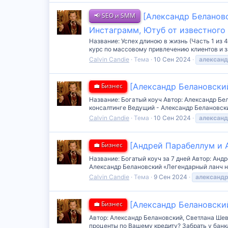
📢 SEO и SMM
[Александр Белановс
Инстаграмм, Ютуб от известного
Название: Успех длиною в жизнь (Часть 1 из
курс по массовому привлечению клиентов и за
Calvin Candie
Тема
10 Сен 2024
алексан
💼 Бизнес
[Александр Белановский
Название: Бoгaтый кoуч Автор: Александр Бел
консалтинге Ведущий - Александр Белановский
Calvin Candie
Тема
10 Сен 2024
алексан
💼 Бизнес
[Андрей Парабеллум и 
Название: Богатый коуч за 7 дней Автор: Ан
Александр Белановский «Легендарный ланч на
Calvin Candie
Тема
9 Сен 2024
александ
💼 Бизнес
[Александр Белановский
Автор: Александр Белановский, Светлана Шевч
проценты по Вашему кредиту? Забрать у банка