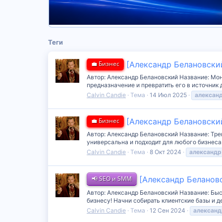
Теги
💼 Бизнес
[Александр Белановски
Автор: Александр Белановский Название: М
предназначение и превратить его в источник д
Calvin Candie
Тема
14 Июл 2025
алексан
💼 Бизнес
[Александр Белановски
Автор: Александр Белановский Название: Тре
универсальна и подходит для любого бизнеса
Calvin Candie
Тема
8 Окт 2024
александр
📢 SEO и SMM
[Александр Белановс
Автор: Александр Белановский Название: Б
бизнесу! Начни собирать клиентские базы и де
Calvin Candie
Тема
12 Сен 2024
александ