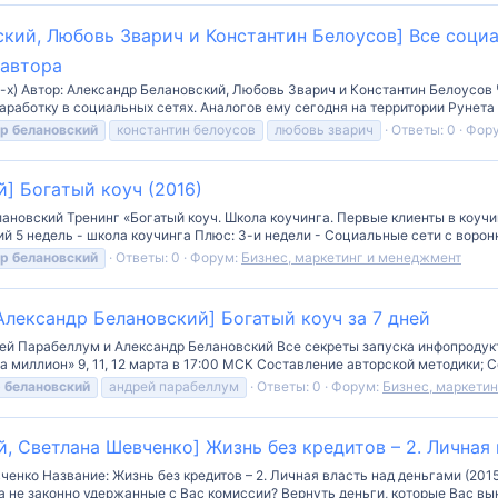
кий, Любовь Зварич и Константин Белоусов] Все социал
 автора
 4-х) Автор: Александр Белановский, Любовь Зварич и Константин Белоусов
работку в социальных сетях. Аналогов ему сегодня на территории Рунета 
др
белановский
константин белоусов
любовь зварич
Ответы: 0
Фор
] Бoгaтый кoуч (2016)
ановский Тренинг «Богатый коуч. Школа коучинга. Первые клиенты в коучи
 5 недель - школа коучинга Плюс: 3-и недели - Социальные сети с воронк
др
белановский
Ответы: 0
Форум:
Бизнес, маркетинг и менеджмент
Александр Белановский] Богатый коуч за 7 дней
дрей Парабеллум и Александр Белановский Все секреты запуска инфопродук
 миллион» 9, 11, 12 марта в 17:00 МСК Составление авторской методики; 
р
белановский
андрей парабеллум
Ответы: 0
Форум:
Бизнес, маркети
, Светлана Шевченко] Жизнь без кредитов – 2. Личная 
енко Название: Жизнь без кредитов – 2. Личная власть над деньгами (2015)
 не законно удержанные с Вас комиссии? Вернуть деньги, которые Вас выну