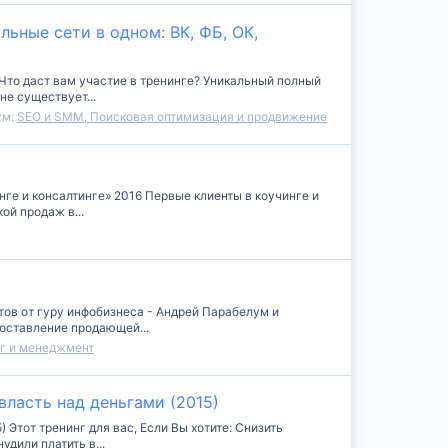
ьные сети в одном: ВК, ФБ, ОК,
 Что даст вам участие в тренинге? Уникальный полный
не существует...
ум:
SEO и SMM, Поисковая оптимизация и продвижение
нге и консалтинге» 2016 Первые клиенты в коучинге и
ой продаж в...
тов от гуру инфобизнеса - Андрей Парабелум и
Составление продающей...
нг и менеджмент
власть над деньгами (2015)
 Этот тренинг для вас, Если Вы хотите: Снизить
дили платить в...