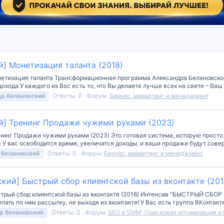
й] Монетизация таланта (2018)
онетизация таланта Трансформационная программа Александра Белановск
охода У каждого из Вас есть то, что Вы делаете лучше всех на свете – Ваш 
др
белановский
Ответы: 0
Форум:
Бизнес, маркетинг и менеджмент
й] Тренинг Продажи чужими руками (2023)
нинг Продажи чужими руками (2023) Это готовая система, которую просто
. У вас освободится время, увеличатся доходы, и ваши продажи будут сове
белановский
Ответы: 0
Форум:
Бизнес, маркетинг и менеджмент
кий] Быстрый сбор клиентской базы из вконтакте (201
ыстрый сбор клиентской базы из вконтакте (2018) Интенсив "БЫСТРЫЙ С
лать по ним рассылку, не выходя из вконтакте! У Вас есть группа ВКонтакте,
р
белановский
Ответы: 0
Форум:
SEO и SMM, Поисковая оптимизация и