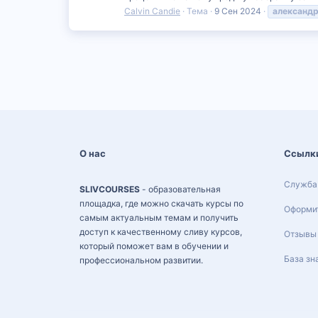
Calvin Candie
Тема
9 Сен 2024
александ
О нас
Ссылк
Служба
SLIVCOURSES
- образовательная
площадка, где можно скачать курсы по
Оформит
самым актуальным темам и получить
доступ к качественному сливу курсов,
Отзывы
который поможет вам в обучении и
База зн
профессиональном развитии.