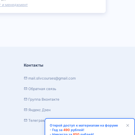
г и менеджмент
Контакты
mail.slivcourses@gmail.com
Обратная связь
Группа Вконтакте
Яндекс Дзен
Телеграм канал
Открой доступ к материалам на форуме
- Год за
490
рублей!
- Навсегда за
850
рублей!