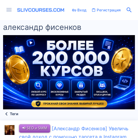
Вход
Регистрация
александр фисенков
Теги
📢 SEO и SMM
[Александр Фисенков] Увеличь
свой доход с помощью таргета в Instagram