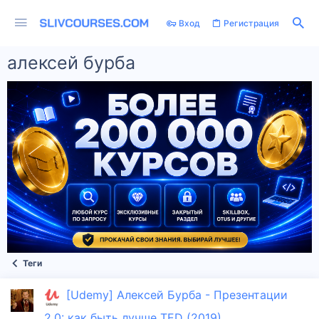
Вход
Регистрация
алексей бурба
Теги
[Udemy] Алексей Бурба - Презентации
2.0: как быть лучше TED (2019)