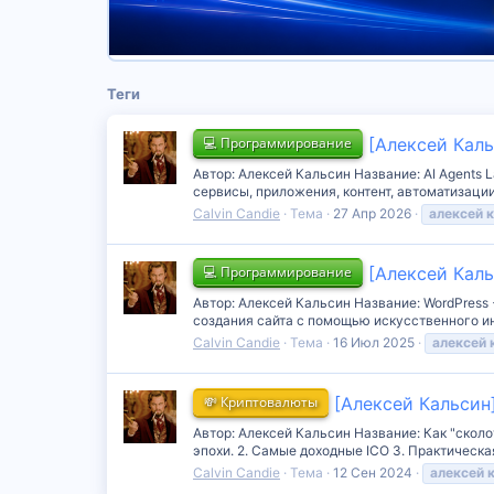
Теги
💻 Программирование
[Алексей Каль
Автор: Алексей Кальсин Название: AI Agents 
сервисы, приложения, контент, автоматизации
Calvin Candie
Тема
27 Апр 2026
алексей
к
💻 Программирование
[Алексей Каль
Автор: Алексей Кальсин Название: WordPress 
создания сайта c помощью искусственного инт
Calvin Candie
Тема
16 Июл 2025
алексей
💸 Криптовалюты
[Алексей Кальсин]
Автор: Алексей Кальсин Название: Как "сколот
эпохи. 2. Самые доходные ICO 3. Практическая
Calvin Candie
Тема
12 Сен 2024
алексей