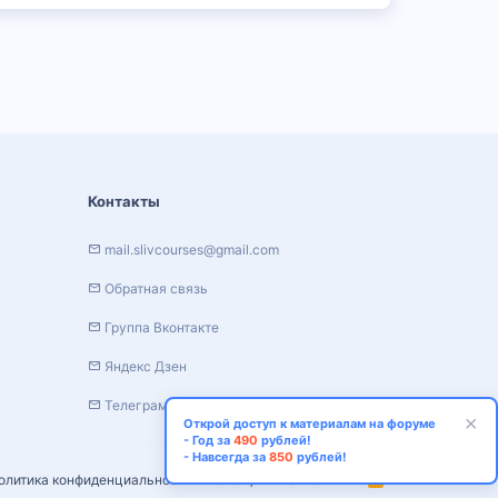
Контакты
mail.slivcourses@gmail.com
Обратная связь
Группа Вконтакте
Яндекс Дзен
Телеграм канал
Открой доступ к материалам на форуме
- Год за
490
рублей!
- Навсегда за
850
рублей!
олитика конфиденциальности
Помощь
Главная
R
S