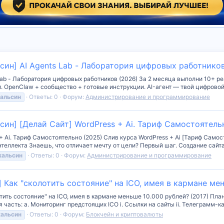
син] AI Agents Lab - Лаборатория цифровых работников
Lab - Лаборатория цифровых работников (2026) За 2 месяца выполни 10+ р
. OpenClaw + сообщество + готовые инструкции. AI-агент — твой цифровой 
альсин
Ответы: 0
Форум:
Администрирование и программирование
син] [Делай Сайт] WordPress + Ai. Тариф Самостоятель
+ Ai. Тариф Самостоятельно (2025) Слив курса WordPress + Ai [Тариф Само
еллекта Знаешь, что отличает мечту от цели? Первый шаг. Создание сайта 
кальсин
Ответы: 0
Форум:
Администрирование и программирование
 Как "сколотить состояние" на ICO, имея в кармане мен
ить состояние" на ICO, имея в кармане меньше 10.000 рублей? (2017) План к
 часть: a. Мониторинг предстоящих ICO i. Ссылки на сайты ii. Телеграмм-ка
кальсин
Ответы: 0
Форум:
Блокчейн и криптовалюты