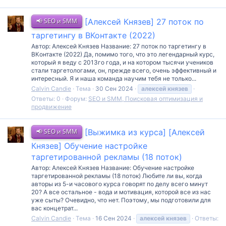
📢 SEO и SMM
[Алексей Князев] 27 поток по
таргетингу в ВКонтакте (2022)
Автор: Алексей Князев Название: 27 поток по таргетингу в
ВКонтакте (2022) Да, помимо того, что это легендарный курс,
который я веду с 2013го года, и на котором тысячи учеников
стали таргетологами, он, прежде всего, очень эффективный и
интересный. Я и наша команда научим тебя не только...
Calvin Candie
Тема
30 Сен 2024
алексей
князев
Ответы: 0
Форум:
SEO и SMM, Поисковая оптимизация и
продвижение
📢 SEO и SMM
[Выжимка из курса] [Алексей
Князев] Обучение настройке
таргетированной рекламы (18 поток)
Автор: Алексей Князев Название: Обучение настройке
таргетированной рекламы (18 поток) Любите ли вы, когда
авторы из 5-и часового курса говорят по делу всего минут
20? А все остальное - вода и мотивация, которой все из нас
уже сыты? Очевидно, что нет. Поэтому, мы подготовили для
вас концетрат...
Calvin Candie
Тема
16 Сен 2024
алексей
князев
Ответы: