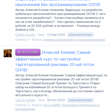
приложений без программирования (2019)
Автор: Алексей Князев Название: Видеокурс по разработке
мобильных приложений без программирования (2019) С чего
начинается разработка? - Зачем этим вообще заниматься и
как на этом зарабатывать? - Как сделать приложение за 0
рублей, за 20 000 рублей, и за миллион. - Разница между
Android и iOS...
Calvin Candie
Тема
12 Мар 2025
алексей
князев
Ответы: 0
Форум:
Администрирование и программирование
📢 SEO и SMM
[Алексей Князев] Cамый
эффективный курс по настройке
таргетированной рекламы 20-ый поток
(2018)
Автор: Алексей Князев Название: Cамый эффективный курс по
настройке таргетированной рекламы 20-ый поток (2018)
Описание: Новый Большой Тренинг по Таргетингу Открыт
набор на юбилейный 20-й поток Большого Тренинга по
Таргетингу, как и всегда, обновленный до состояния самого
актуального курса по...
Calvin Candie
Тема
28 Ноя 2024
алексей
князев
Ответы: 0
Форум:
SEO и SMM, Поисковая оптимизация и
продвижение