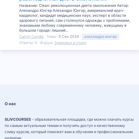
Название: Clean: революционная диета омоложения Автор:
Алехандро Юнгер Алехандро Юнгер, американский врач-
кардиолог, кандидат медицинских наук, эксперт в области
здорового питания, сам столкнулся однажды с проблемами,
знакомыми любому современному человеку, живущему в
большом городе: лишний...
Calvin Candie
Тема
5 Сен 2024
алехандро
юнгер
Ответы: 0
Форум:
Здоровье и спорт
О нас
SLIVCOURSES
- образовательная площадка, где можно скачать курсы
по самым актуальным темам и получить доступ к качественному
сливу курсов, который поможет вам в обучении и профессиональном
развитии.