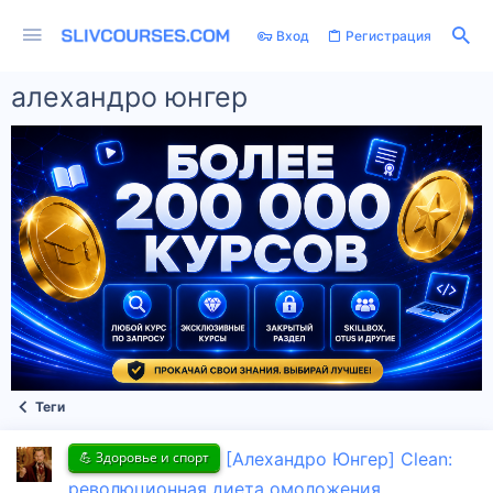
Вход
Регистрация
алехандро юнгер
Теги
💪 Здоровье и спорт
[Алехандро Юнгер] Clean:
революционная диета омоложения