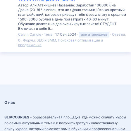
Автор: Али Атакишиев Название: Заработай 100000К на
Дзене (2018) Чемпион, это не г@вно тренинг! Это конкретный
план действий, которые приведут тебя к результату в среднем
1500-3000 рублей в день при затратах 40-60 минут!
Обучение делится на два очень крутых пакета! СТУДЕНТ
Включает в себя 5...
Calvin Candie
Тема
17 Сен 2024
али
атакишиев
Ответы:
0
Форум:
SEO и SMM, Поисковая оптимизация и
продвижение
О нас
SLIVCOURSES
- образовательная площадка, где можно скачать курсы
по самым актуальным темам и получить доступ к качественному
сливу курсов, который поможет вам в обучении и профессиональном