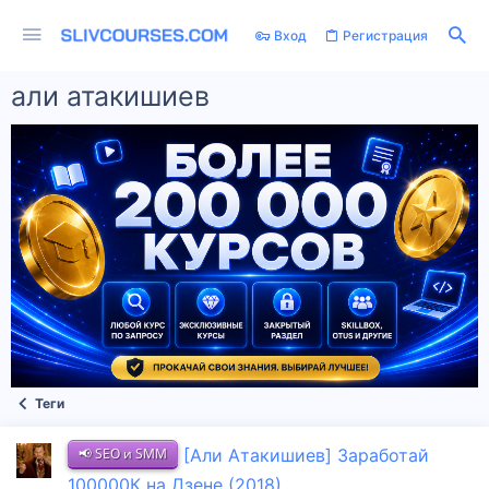
Вход
Регистрация
али атакишиев
Теги
📢 SEO и SMM
[Али Атакишиев] Заработай
100000К на Дзене (2018)