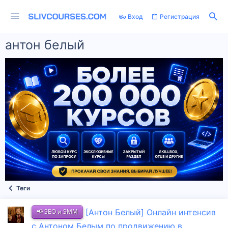
Вход
Регистрация
антон белый
Теги
📢 SEO и SMM
[Антон Белый] Онлайн интенсив
с Антоном Белым по продвижению в