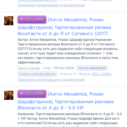
Поисковая оптимизация и продвижение
📢 SEO и SMM
[Антон Михайлов, Роман
Шарафутдинов] Таргетированная релама
Вконтакте от А до Я от Сегменто (2017)
Автор: Антон Михайлов, Роман Шарафутдинов Название:
Таргетированная релама Вконтакте от А до Я от Сегменто
(2017) Если вы хоть раз задавали себе следующие вопросы,
значит, этот курс будет вам определенно полезен: — Как
настроить таргетированную рекламу ВКонтакте и запустить
эффективный...
Calvin Candie
Тема
19 Сен 2024
антон
михайлов
роман шарафутдинов
Ответы: 0
Форум:
SEO и SMM,
Поисковая оптимизация и продвижение
📢 SEO и SMM
[Антон Михайлов, Роман
Шарафутдинов] Таргетированная реклама
ВКонтакте от А до Я - 5.0 VIP
Название: Таргетированная реклама ВКонтакте от А до Я - 5.0
+ VIP Автор: Антон Михайлов, Роман Шарафутдинов Для кого
этот интенсив? Если вы хоть раз задавали себе следующие