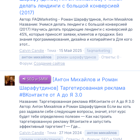
делать лендинги с большой конверсией
(2017)
Автор: FAQMarketing - Роман Шарафутдинов, Антон Михайлов
Название: Учимся делать лендинги с большой конверсией
(2017) Научись делать продающие лендинги с конверсией до
45%, которые приносят заявки, клиентов и продажи. Без
знания программирования, дизайна и копирайтинга Для кого
этот...
Calvin Candie
Тема
15 Май 2025
faqmarketing
антон
михайлов
роман шарафутдинов
Ответы: 0
Форум:
Создание сайтов
📢 SEO и SMM
[Антон Михайлов и Роман
Шарафутдинов] Таргетированная реклама
#ВКонтакте от А до Я 3.0
Название: Таргетированная реклама #ВКонтакте от А до Я 3.0
Автор: Антон Михайлов и Роман Шарафутдинов Если вы хоть
раз задавали себе следующие вопросы, значит, этот курс
будет тебе определенно полезен — Как настроить
таргетированную рекламу ВКонтакте и запустить
эффективный таргетинг? — Где...
Calvin Candie
Тема
27 Ноя 2024
антон
михайлов
роман шарафутдинов
Ответы: 0
Форум:
SEO и SMM,