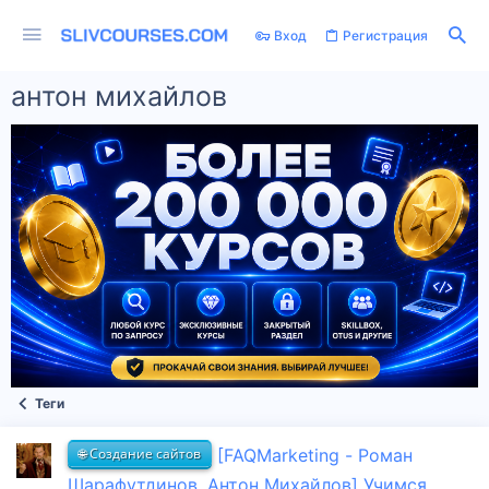
Вход
Регистрация
антон михайлов
Теги
🌐 Создание сайтов
[FAQMarketing - Роман
Шарафутдинов, Антон Михайлов] Учимся