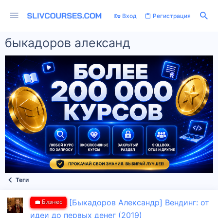
Вход
Регистрация
быкадоров александ
Теги
💼 Бизнес
[Быкадоров Александр] Вендинг: от
идеи до первых денег (2019)