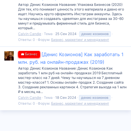
Автор: Денис Козионов Название: Упаковка Бизнесов (2020)
Для тех, кто понимает ценность этого материала и давно его
ищет. Научись круто оформлять Инстаграм аккаунты. Здесь
ты научишься создавать «девятки» для инстаграма за 30-60
минут и придумывать фирменный стиль для бизнеса,
который...
Calvin Candie
Тема
25 Сен 2024
денис
козионов
Ответы: 0
Форум:
Бизнес, маркетинг и менеджмент
💼 Бизнес
[Денис Козионов] Как заработать 1
млн. руб. на онлайн-продажах (2019)
Автор: Денис Козионов Название: Денис Козионов Как
заработать 1 млн руб на онлайн-продажах 2019 Бесплатный
мастер-класс на 7 дней. Чему ты научишься на 7 дневном
мастер-классе? 1. Основы онлайн-продаж 2. Создание сайта
3. Создание рекламных картинок 4. Стратегия выхода на 1 млн
₽ в месяц на...
Calvin Candie
Тема
18 Сен 2024
денис
козионов
Ответы: 0
Форум:
Бизнес, маркетинг и менеджмент