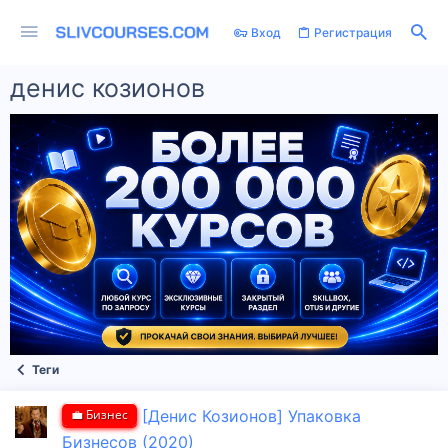
Вход
Регистрация
денис козионов
Теги
💼 Бизнес
[Денис Козионов] Упаковка
Бизнесов (2020)