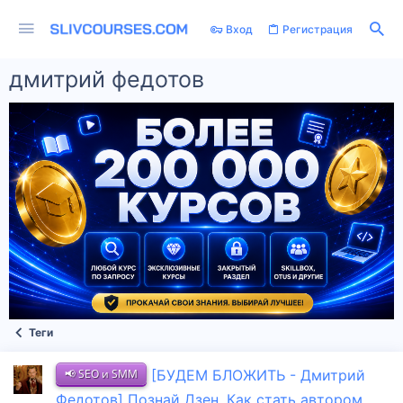
Вход
Регистрация
дмитрий федотов
Теги
📢 SEO и SMM
[БУДЕМ БЛОЖИТЬ - Дмитрий
Федотов] Познай Дзен. Как стать автором