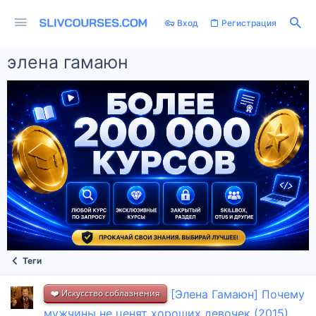
Вход
Регистрация
элена гамаюн
Теги
❤️ Искусство соблазнения
[Элена Гамаюн] Почему
мужчины не ценят хороших девочек (2015)