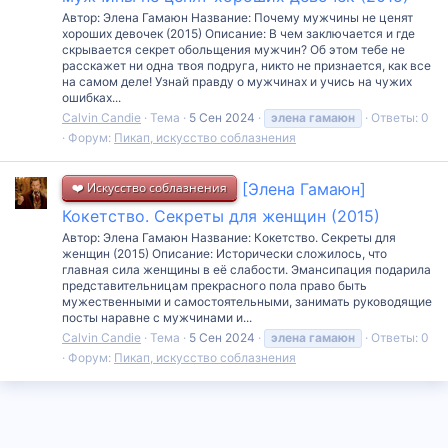
Автор: Элена Гамаюн Название: Почему мужчины не ценят
хороших девочек (2015) Описание: В чем заключается и где
скрывается секрет обольщения мужчин? Об этом тебе не
расскажет ни одна твоя подруга, никто не признается, как все
на самом деле! Узнай правду о мужчинах и учись на чужих
ошибках...
Calvin Candie
Тема
5 Сен 2024
элена
гамаюн
Ответы: 0
Форум:
Пикап, искусство соблазнения
❤️ Искусство соблазнения
[Элена Гамаюн]
Кокетство. Секреты для женщин (2015)
Автор: Элена Гамаюн Название: Кокетство. Секреты для
женщин (2015) Описание: Исторически сложилось, что
главная сила женщины в её слабости. Эмансипация подарила
представительницам прекрасного пола право быть
мужественными и самостоятельными, занимать руководящие
посты наравне с мужчинами и...
Calvin Candie
Тема
5 Сен 2024
элена
гамаюн
Ответы: 0
Форум:
Пикап, искусство соблазнения