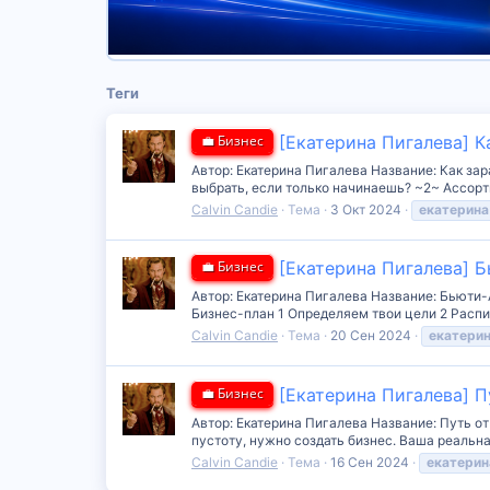
Теги
💼 Бизнес
[Екатерина Пигалева] К
Автор: Екатерина Пигалева Название: Как за
выбрать, если только начинаешь? ~2~ Ассорт
Calvin Candie
Тема
3 Окт 2024
екатерина
💼 Бизнес
[Екатерина Пигалева] 
Автор: Екатерина Пигалева Название: Бьюти-А
Бизнес-план 1 Определяем твои цели 2 Распис
Calvin Candie
Тема
20 Сен 2024
екатери
💼 Бизнес
[Екатерина Пигалева] П
Автор: Екатерина Пигалева Название: Путь о
пустоту, нужно создать бизнес. Ваша реальна
Calvin Candie
Тема
16 Сен 2024
екатерин