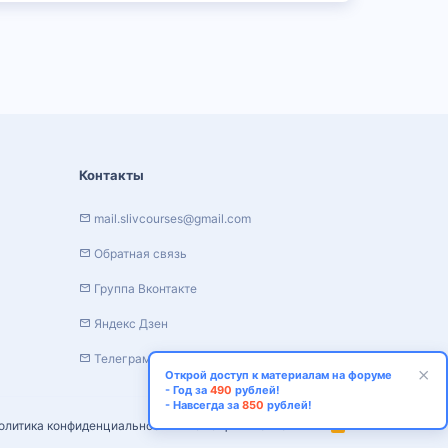
Контакты
mail.slivcourses@gmail.com
Обратная связь
Группа Вконтакте
Яндекс Дзен
Телеграм канал
Открой доступ к материалам на форуме
- Год за
490
рублей!
- Навсегда за
850
рублей!
олитика конфиденциальности
Помощь
Главная
R
S