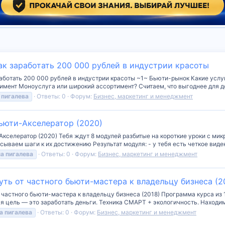
ак заработать 200 000 рублей в индустрии красоты
работать 200 000 рублей в индустрии красоты ~1~ Бьюти-рынок Какие услу
имент Моноуслуга или широкий ассортимент? Считаем, что выгоднее для д
пигалева
Ответы: 0
Форум:
Бизнес, маркетинг и менеджмент
Бьюти-Акселератор (2020)
кселератор (2020) Тебя ждут 8 модулей разбитые на короткие уроки с мик
ываем шаги к их достижению Результат модуля: - у тебя есть четкое виден
на
пигалева
Ответы: 0
Форум:
Бизнес, маркетинг и менеджмент
уть от частного бьюти-мастера к владельцу бизнеса (2
т частного бьюти-мастера к владельцу бизнеса (2018) Программа курса из 
я цель — это заработать деньги. Техника СМАРТ + экологичность. Находим
а
пигалева
Ответы: 0
Форум:
Бизнес, маркетинг и менеджмент