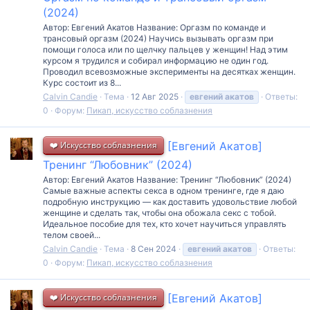
(2024)
Автор: Евгений Акатов Название: Оргазм по команде и
трансовый оргазм (2024) Научись вызывать оргазм при
помощи голоса или по щелчку пальцев у женщин! Над этим
курсом я трудился и собирал информацию не один год.
Проводил всевозможные эксперименты на десятках женщин.
Курс состоит из 8...
Calvin Candie
Тема
12 Авг 2025
евгений
акатов
Ответы:
0
Форум:
Пикап, искусство соблазнения
❤️ Искусство соблазнения
[Евгений Акатов]
Тренинг “Любовник” (2024)
Автор: Евгений Акатов Название: Тренинг “Любовник” (2024)
Самые важные аспекты секса в одном тренинге, где я даю
подробную инструкцию — как доставить удовольствие любой
женщине и сделать так, чтобы она обожала секс с тобой.
Идеальное пособие для тех, кто хочет научиться управлять
телом своей...
Calvin Candie
Тема
8 Сен 2024
евгений
акатов
Ответы:
0
Форум:
Пикап, искусство соблазнения
❤️ Искусство соблазнения
[Евгений Акатов]