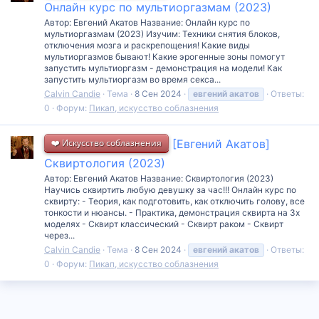
Онлайн курс по мультиоргазмам (2023)
Автор: Евгений Акатов Название: Онлайн курс по
мультиоргазмам (2023) Изучим: Техники снятия блоков,
отключения мозга и раскрепощения! Какие виды
мультиоргазмов бывают! Какие эрогенные зоны помогут
запустить мультиоргазм - демонстрация на модели! Как
запустить мультиоргазм во время секса...
Calvin Candie
Тема
8 Сен 2024
евгений
акатов
Ответы:
0
Форум:
Пикап, искусство соблазнения
❤️ Искусство соблазнения
[Евгений Акатов]
Сквиртология (2023)
Автор: Евгений Акатов Название: Сквиртология (2023)
Научись сквиртить любую девушку за час!!! Онлайн курс по
сквирту: - Теория, как подготовить, как отключить голову, все
тонкости и нюансы. - Практика, демонстрация сквирта на 3х
моделях - Сквирт классический - Сквирт раком - Сквирт
через...
Calvin Candie
Тема
8 Сен 2024
евгений
акатов
Ответы:
0
Форум:
Пикап, искусство соблазнения