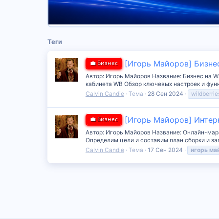
Теги
💼 Бизнес
[Игорь Майоров] Бизнес 
Автор: Игорь Майоров Название: Бизнес на W
кабинета WB Обзор ключевых настроек и функ
Calvin Candie
Тема
28 Сен 2024
wildberrie
💼 Бизнес
[Игорь Майоров] Интер
Автор: Игорь Майоров Название: Онлайн-ма
Определим цели и составим план сборки и за
Calvin Candie
Тема
17 Сен 2024
игорь
ма