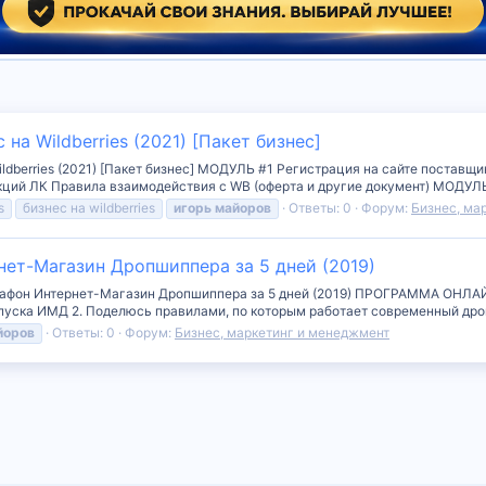
на Wildberries (2021) [Пакет бизнес]
ildberries (2021) [Пакет бизнес] МОДУЛЬ #1 Регистрация на сайте постав
ций ЛК Правила взаимодействия с WB (оферта и другие документ) МОДУЛЬ 
s
бизнес на wildberries
игорь
майоров
Ответы: 0
Форум:
Бизнес, ма
нет-Магазин Дропшиппера за 5 дней (2019)
рафон Интернет-Магазин Дропшиппера за 5 дней (2019) ПРОГРАММА ОНЛА
пуска ИМД 2. Поделюсь правилами, по которым работает современный дроп
йоров
Ответы: 0
Форум:
Бизнес, маркетинг и менеджмент