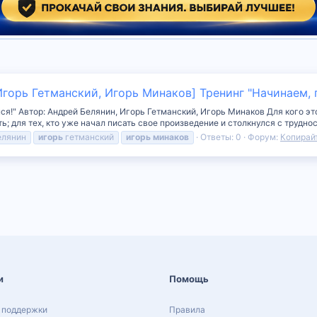
Игорь Гетманский, Игорь Минаков] Тренинг "Начинаем, 
я!" Автор: Андрей Белянин, Игорь Гетманский, Игорь Минаков Для кого этот
ть; для тех, кто уже начал писать свое произведение и столкнулся с труднос
елянин
игорь
гетманский
игорь
минаков
Ответы: 0
Форум:
Копирай
и
Помощь
 поддержки
Правила