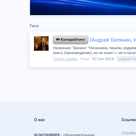
Теги
✏️ Копирайтинг
[Андрей Белянин, 
Название: Тренинг "Начинаем, пишем, издаемс
книгу (произведение), но не знает с чего нача
Calvin Candie
Тема
10 Сен 2024
андрей б
О нас
Ссылк
Служба
SLIVCOURSES
- образовательная