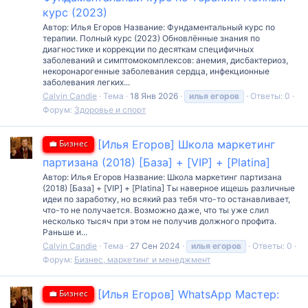
курс (2023)
Автор: Илья Егоров Название: Фундаментальный курс по
терапии. Полный курс (2023) Обновлённые знания по
диагностике и коррекции по десяткам специфичных
заболеваний и симптомокомплексов: анемия, дисбактериоз,
некоронарогенные заболевания сердца, инфекционные
заболевания легких...
Calvin Candie
Тема
18 Янв 2026
илья
егоров
Ответы: 0
Форум:
Здоровье и спорт
💼 Бизнес
[Илья Егоров] Школа маркетинг
партизана (2018) [База] + [VIP] + [Platina]
Автор: Илья Егоров Название: Школа маркетинг партизана
(2018) [База] + [VIP] + [Platina] Ты наверное ищешь различные
идеи по заработку, но всякий раз тебя что-то останавливает,
что-то не получается. Возможно даже, что ты уже слил
несколько тысяч при этом не получив должного профита.
Раньше и...
Calvin Candie
Тема
27 Сен 2024
илья
егоров
Ответы: 0
Форум:
Бизнес, маркетинг и менеджмент
💼 Бизнес
[Илья Егоров] WhatsApp Мастер: