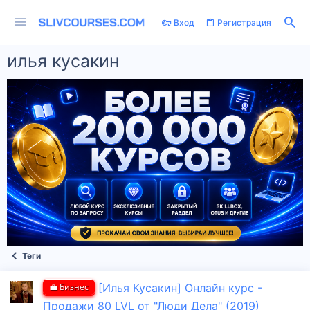
Вход
Регистрация
илья кусакин
Теги
💼 Бизнес
[Илья Кусакин] Онлайн курс -
Продажи 80 LVL от "Люди Дела" (2019)