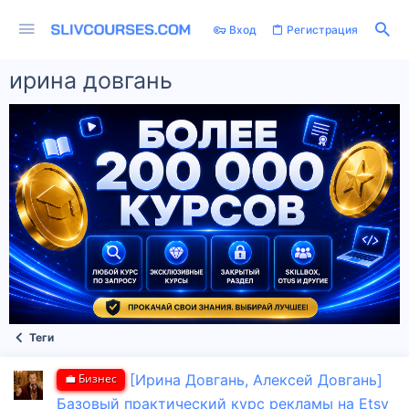
Вход
Регистрация
ирина довгань
Теги
💼 Бизнес
[Ирина Довгань, Алексей Довгань]
Базовый практический курс рекламы на Etsy