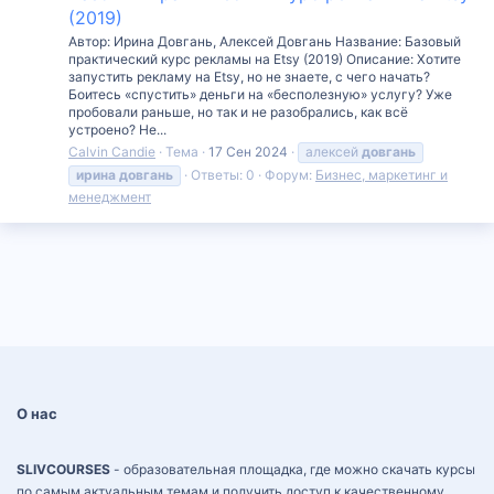
(2019)
Автор: Ирина Довгань, Алексей Довгань Название: Базовый
практический курс рекламы на Etsy (2019) Описание: Хотите
запустить рекламу на Etsy, но не знаете, с чего начать?
Боитесь «спустить» деньги на «бесполезную» услугу? Уже
пробовали раньше, но так и не разобрались, как всё
устроено? Не...
Calvin Candie
Тема
17 Сен 2024
алексей
довгань
ирина
довгань
Ответы: 0
Форум:
Бизнес, маркетинг и
менеджмент
О нас
SLIVCOURSES
- образовательная площадка, где можно скачать курсы
по самым актуальным темам и получить доступ к качественному