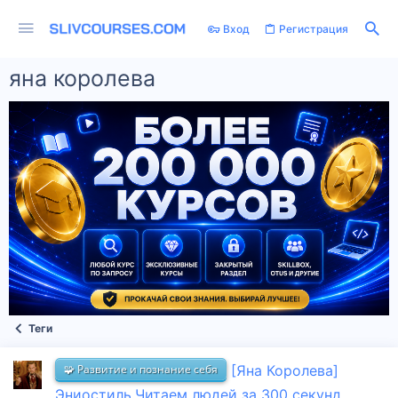
Вход
Регистрация
яна королева
Теги
🧩 Развитие и познание себя
[Яна Королева]
Эниостиль.Читаем людей за 300 секунд