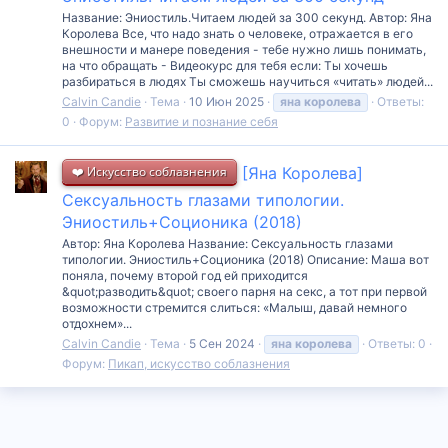
Название: Эниостиль.Читаем людей за 300 секунд. Автор: Яна
Королева Все, что надо знать о человеке, отражается в его
внешности и манере поведения - тебе нужно лишь понимать,
на что обращать - Видеокурс для тебя если: Ты хочешь
разбираться в людях Ты сможешь научиться «читать» людей...
Calvin Candie
Тема
10 Июн 2025
яна
королева
Ответы:
0
Форум:
Развитие и познание себя
❤️ Искусство соблазнения
[Яна Королева]
Сексуальность глазами типологии.
Эниостиль+Соционика (2018)
Автор: Яна Королева Название: Сексуальность глазами
типологии. Эниостиль+Соционика (2018) Описание: Маша вот
поняла, почему второй год ей приходится
&quot;разводить&quot; своего парня на секс, а тот при первой
возможности стремится слиться: «Малыш, давай немного
отдохнем»...
Calvin Candie
Тема
5 Сен 2024
яна
королева
Ответы: 0
Форум:
Пикап, искусство соблазнения