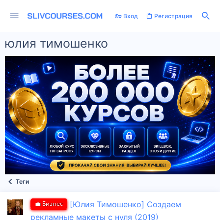
Вход
Регистрация
юлия тимошенко
Теги
💼 Бизнес
[Юлия Тимошенко] Создаем
рекламные макеты с нуля (2019)