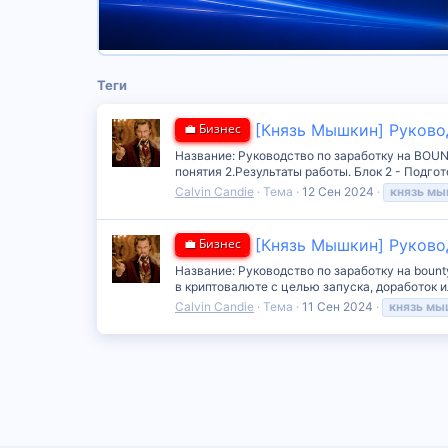
Теги
💼 Бизнес
[Князь Мышкин] Руково
Название: Руководство по заработку на BOUN
понятия 2.Результаты работы. Блок 2 - Подгото
Calvin Candie
Тема
12 Сен 2024
князь
мы
💼 Бизнес
[Князь Мышкин] Руково
Название: Руководство по заработку на bount
в криптовалюте с целью запуска, доработок и
Calvin Candie
Тема
11 Сен 2024
князь
мы