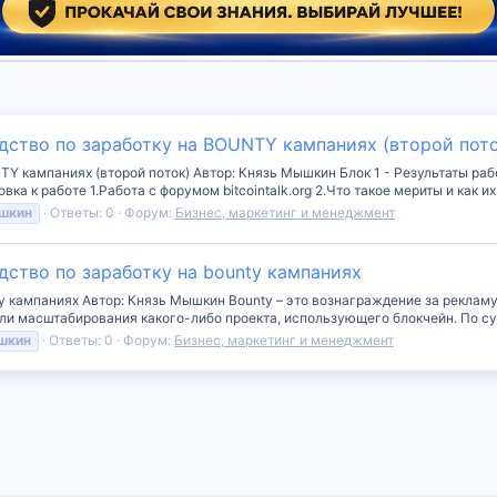
дство по заработку на BOUNTY кампаниях (второй пот
TY кампаниях (второй поток) Автор: Князь Мышкин Блок 1 - Результаты ра
вка к работе 1.Работа с форумом bitcointalk.org 2.Что такое мериты и как их
шкин
Ответы: 0
Форум:
Бизнес, маркетинг и менеджмент
дство по заработку на bounty кампаниях
y кампаниях Автор: Князь Мышкин Bounty – это вознаграждение за рекламу
ли масштабирования какого-либо проекта, использующего блокчейн. По сути
шкин
Ответы: 0
Форум:
Бизнес, маркетинг и менеджмент