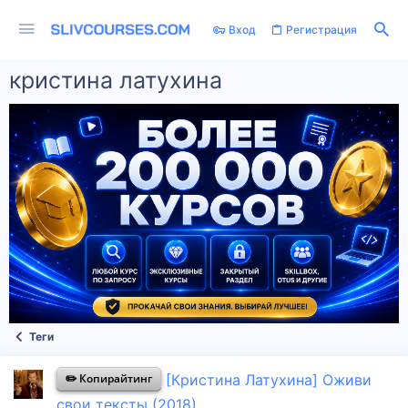
Вход
Регистрация
кристина латухина
Теги
✏️ Копирайтинг
[Кристина Латухина] Оживи
свои тексты (2018)