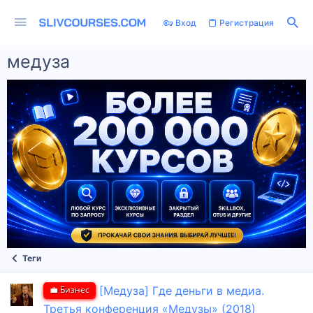
Вход
Регистрация
медуза
Теги
💼 Бизнес
[Медуза] Где деньги в медиа.
Третья конференция «Медузы» (2018)