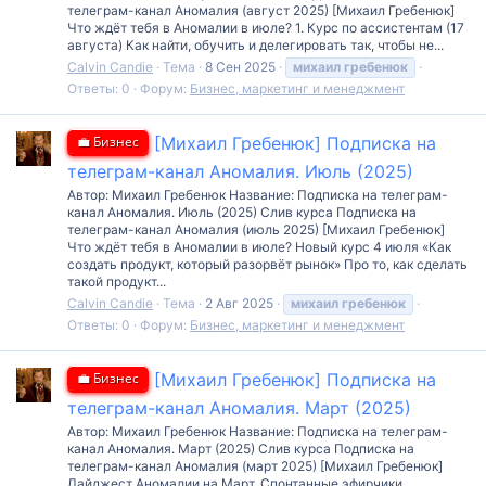
телеграм-канал Аномалия (август 2025) [Михаил Гребенюк]
Что ждёт тебя в Аномалии в июле? 1. Курс по ассистентам (17
августа) Как найти, обучить и делегировать так, чтобы не...
Calvin Candie
Тема
8 Сен 2025
михаил
гребенюк
Ответы: 0
Форум:
Бизнес, маркетинг и менеджмент
💼 Бизнес
[Михаил Гребенюк] Подписка на
телеграм-канал Аномалия. Июль (2025)
Автор: Михаил Гребенюк Название: Подписка на телеграм-
канал Аномалия. Июль (2025) Слив курса Подписка на
телеграм-канал Аномалия (июль 2025) [Михаил Гребенюк]
Что ждёт тебя в Аномалии в июле? Новый курс 4 июля «Как
создать продукт, который разорвёт рынок» Про то, как сделать
такой продукт...
Calvin Candie
Тема
2 Авг 2025
михаил
гребенюк
Ответы: 0
Форум:
Бизнес, маркетинг и менеджмент
💼 Бизнес
[Михаил Гребенюк] Подписка на
телеграм-канал Аномалия. Март (2025)
Автор: Михаил Гребенюк Название: Подписка на телеграм-
канал Аномалия. Март (2025) Слив курса Подписка на
телеграм-канал Аномалия (март 2025) [Михаил Гребенюк]
Дайджест Аномалии на Март. Спонтанные эфирчики