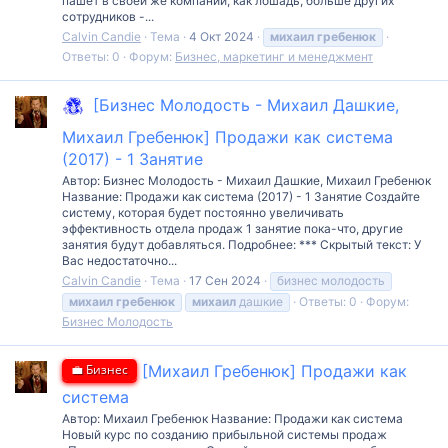
пашет в своей же компании, как лошадь, больше других
сотрудников⁣ -...
Calvin Candie
Тема
4 Окт 2024
михаил
гребенюк
Ответы: 0
Форум:
Бизнес, маркетинг и менеджмент
[Бизнес Молодость - Михаил Дашкие,
Михаил Гребенюк] Продажи как система
(2017) - 1 Занятие
Автор: Бизнес Молодость - Михаил Дашкие, Михаил Гребенюк
Название: Продажи как система (2017) - 1 Занятие Создайте
систему, которая будет постоянно увеличивать
эффективность отдела продаж 1 занятие пока-что, другие
занятия будут добавляться. Подробнее: *** Скрытый текст: У
Вас недостаточно...
Calvin Candie
Тема
17 Сен 2024
бизнес молодость
михаил
гребенюк
михаил
дашкие
Ответы: 0
Форум:
Бизнес Молодость
💼 Бизнес
[Михаил Гребенюк] Продажи как
система
Автор: Михаил Гребенюк Название: Продажи как система
Новый курс по созданию прибыльной системы продаж