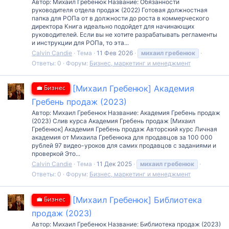
Автор: Михаил Гребенюк Название: Обязанности
руководителя отдела продаж (2022) Готовая должностная
папка для РОПа от в должности до роста в коммерческого
директора Книга идеально подойдет для начинающих
руководителей. Если вы не хотите разрабатывать регламенты
и инструкции для РОПа, то эта...
Calvin Candie
Тема
11 Фев 2026
михаил
гребенюк
Ответы: 0
Форум:
Бизнес, маркетинг и менеджмент
💼 Бизнес
[Михаил Гребенюк] Академия
Гребень продаж (2023)
Автор: Михаил Гребенюк Название: Академия Гребень продаж
(2023) Слив курса Академия Гребень продаж [Михаил
Гребенюк] Академия Гребень продаж Авторский курс Личная
академия от Михаила Гребенюка для продавцов за 100 000
рублей 97 видео-уроков для самих продавцов с заданиями и
проверкой Это...
Calvin Candie
Тема
11 Дек 2025
михаил
гребенюк
Ответы: 0
Форум:
Бизнес, маркетинг и менеджмент
💼 Бизнес
[Михаил Гребенюк] Библиотека
продаж (2023)
Автор: Михаил Гребенюк Название: Библиотека продаж (2023)