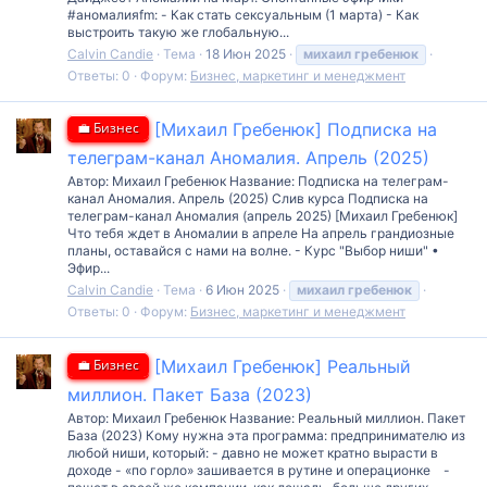
#аномалияfm: - Как стать сексуальным (1 марта) - Как
выстроить такую же глобальную...
Calvin Candie
Тема
18 Июн 2025
михаил
гребенюк
Ответы: 0
Форум:
Бизнес, маркетинг и менеджмент
💼 Бизнес
[Михаил Гребенюк] Подписка на
телеграм-канал Аномалия. Апрель (2025)
Автор: Михаил Гребенюк Название: Подписка на телеграм-
канал Аномалия. Апрель (2025) Слив курса Подписка на
телеграм-канал Аномалия (апрель 2025) [Михаил Гребенюк]
Что тебя ждет в Аномалии в апреле На апрель грандиозные
планы, оставайся с нами на волне. - Курс "Выбор ниши" •
Эфир...
Calvin Candie
Тема
6 Июн 2025
михаил
гребенюк
Ответы: 0
Форум:
Бизнес, маркетинг и менеджмент
💼 Бизнес
[Михаил Гребенюк] Реальный
миллион. Пакет База (2023)
Автор: Михаил Гребенюк Название: Реальный миллион. Пакет
База (2023) Кому нужна эта программа: предпринимателю из
любой ниши, который: - давно не может кратно вырасти в
доходе - «по горло» зашивается в рутине и операционке⁣⁣⠀ -