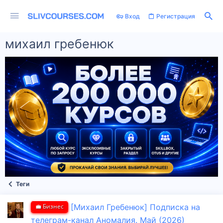
Вход
Регистрация
михаил гребенюк
Теги
💼 Бизнес
[Михаил Гребенюк] Подписка на
телеграм-канал Аномалия. Май (2026)