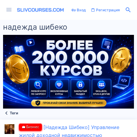
Вход
Регистрация
надежда шибеко
Теги
💼 Бизнес
[Надежда Шибеко] Управление
жилой доходной недвижимостью