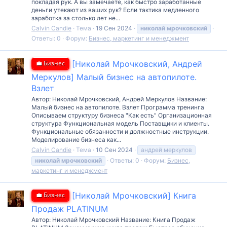
покладая рук. А вы замечаете, как быстро заработанные
деньги утекают из ваших рук? Если тактика медленного
заработка за столько лет не...
Calvin Candie
Тема
19 Сен 2024
николай
мрочковский
Ответы: 0
Форум:
Бизнес, маркетинг и менеджмент
💼 Бизнес
[Николай Мрочковский, Андрей
Меркулов] Малый бизнес на автопилоте.
Взлет
Автор: Николай Мрочковский, Андрей Меркулов Название:
Малый бизнес на автопилоте. Взлет Программа тренинга
Описываем структуру бизнеса "Как есть" Организационная
структура Функциональная модель Поставщики и клиенты.
Функциональные обязанности и должностные инструкции.
Моделирование бизнеса как...
Calvin Candie
Тема
10 Сен 2024
андрей меркулов
николай
мрочковский
Ответы: 0
Форум:
Бизнес,
маркетинг и менеджмент
💼 Бизнес
[Николай Мрочковский] Книга
Продаж PLATINUM
Автор: Николай Мрочковский Название: Книга Продаж