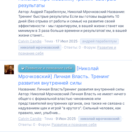
результаты
Автор: Андрей Парабеллум, Николай Мрочковский Название:
Тренинг быстрые результаты Если вы готовы выделить 10
дней (без отрыва от работы и семьи) на развитие своей
эффективности - мы гарантируем, в вашей жизни станет как
минимум в 3 раза больше времени и результатов! ем, в вашей
жизни станет...
Calvin Candie
Тема
17 Июл 2025
андрей парабеллум
николай
мрочковский
Ответы: 0
Форум:
Развитие и
познание себя
🧩 Развитие и познание себя
[Николай
Мрочковский] Личная Власть. Тренинг
развития внутренней силы
Название: Личная ВластьТренинг развития внутренней силы
Автор: Николай Мрочковский Личная Власть не имеет ничего
общего с формальной властью чиновников или
представителей внутренних органов, она также не связана с
надуванием щек и игрой "в крутого". Сильный человек, как
правило, мил, улыбчив...
Calvin Candie
Тема
9 Июн 2025
николай
мрочковский
Ответы: 0
Форум:
Развитие и познание себя