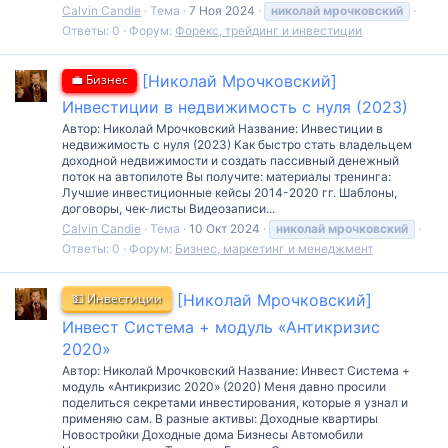
Calvin Candie
Тема
7 Ноя 2024
николай
мрочковский
Ответы: 0
Форум:
Форекс, трейдинг и инвестиции
💼 Бизнес
[Николай Мрочковский]
Инвестиции в недвижимость с нуля (2023)
Автор: Николай Мрочковский Название: Инвестиции в
недвижимость с нуля (2023) Как быстро стать владельцем
доходной недвижимости и создать пассивный денежный
поток на автопилоте Вы получите: материалы тренинга:
Лучшие инвестиционные кейсы 2014-2020 гг. Шаблоны,
договоры, чек-листы Видеозаписи...
Calvin Candie
Тема
10 Окт 2024
николай
мрочковский
Ответы: 0
Форум:
Бизнес, маркетинг и менеджмент
💵 Инвестиции
[Николай Мрочковский]
Инвест Система + модуль «Антикризис
2020»
Автор: Николай Мрочковский Название: Инвест Система +
модуль «Антикризис 2020» (2020) Меня давно просили
поделиться секретами инвестирования, которые я узнал и
применяю сам. В разные активы: Доходные квартиры
Новостройки Доходные дома Бизнесы Автомобили