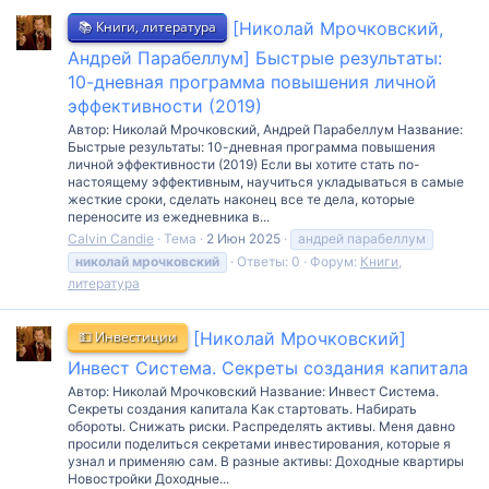
📚 Книги, литература
[Николай Мрочковский,
Андрей Парабеллум] Быстрые результаты:
10-дневная программа повышения личной
эффективности (2019)
Автор: Николай Мрочковский, Андрей Парабеллум Название:
Быстрые результаты: 10-дневная программа повышения
личной эффективности (2019) Если вы хотите стать по-
настоящему эффективным, научиться укладываться в самые
жесткие сроки, сделать наконец все те дела, которые
переносите из ежедневника в...
Calvin Candie
Тема
2 Июн 2025
андрей парабеллум
николай
мрочковский
Ответы: 0
Форум:
Книги,
литература
💵 Инвестиции
[Николай Мрочковский]
Инвест Система. Секреты создания капитала
Автор: Николай Мрочковский Название: Инвест Система.
Секреты создания капитала Как стартовать. Набирать
обороты. Снижать риски. Распределять активы. Меня давно
просили поделиться секретами инвестирования, которые я
узнал и применяю сам. В разные активы: Доходные квартиры
Новостройки Доходные...