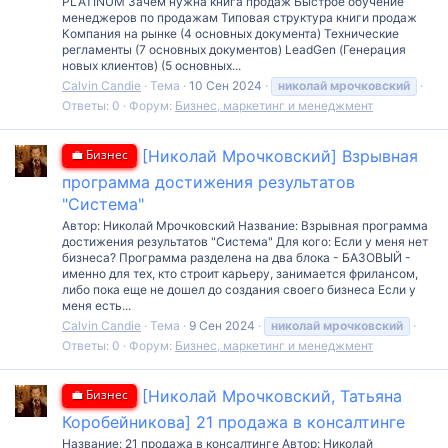
PLATINUM Зачем нужна книга продаж Быстрое обучение
менеджеров по продажам Типовая структура книги продаж
Компания на рынке (4 основных документа) Технические
регламенты (7 основных документов) LeadGen (Генерация
новых клиентов) (5 основных...
Calvin Candie
Тема
10 Сен 2024
николай
мрочковский
Ответы: 0
Форум:
Бизнес, маркетинг и менеджмент
💼 Бизнес
[Николай Мрочковский] Взрывная
программа достижения результатов
"Система"
Автор: Николай Мрочковский Название: Взрывная программа
достижения результатов "Система" Для кого: Если у меня нет
бизнеса? Программа разделена на два блока - БАЗОВЫЙ -
именно для тех, кто строит карьеру, занимается фрилансом,
либо пока еще не дошел до создания своего бизнеса Если у
меня есть...
Calvin Candie
Тема
9 Сен 2024
николай
мрочковский
Ответы: 0
Форум:
Бизнес, маркетинг и менеджмент
💼 Бизнес
[Николай Мрочковский, Татьяна
Коробейникова] 21 продажа в консалтинге
Название: 21 продажа в консалтинге Автор: Николай