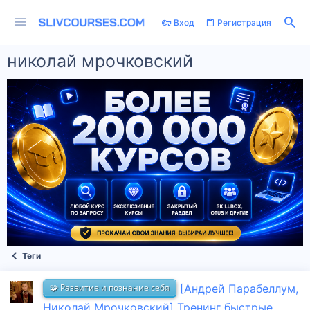
Вход
Регистрация
николай мрочковский
Теги
🧩 Развитие и познание себя
[Андрей Парабеллум,
Николай Мрочковский] Тренинг быстрые