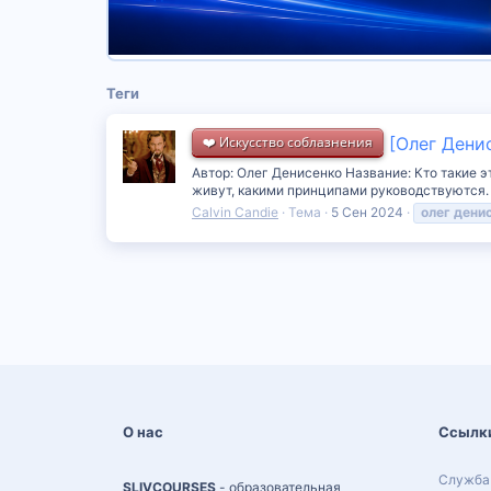
Теги
❤️ Искусство соблазнения
[Олег Дени
Автор: Олег Денисенко Название: Кто такие 
живут, какими принципами руководствуются. М
Calvin Candie
Тема
5 Сен 2024
олег
дени
О нас
Ссылк
Служба
SLIVCOURSES
- образовательная